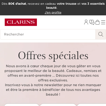
Dès
80€ d’achat
, recevez en cadeau
votre trousse
et
vos 3 essentiels
beauté
.
ALLER AU CONTENU
J’en profite
CONSULTER LE PIED DE PAGE
OUTIL D'ACCESSIBILITÉ
Historique des recherches
Offres spéciales
Nous avons à cœur chaque jour de vous gâter en vous
proposant le meilleur de la beauté. Cadeaux, remises et
offres en avant-première … Découvrez ici toutes nos
offres exclusives.
Inscrivez-vous à notre newsletter pour ne rien manquer
et être la première à bénéficier de tous nos avantages
beauté !