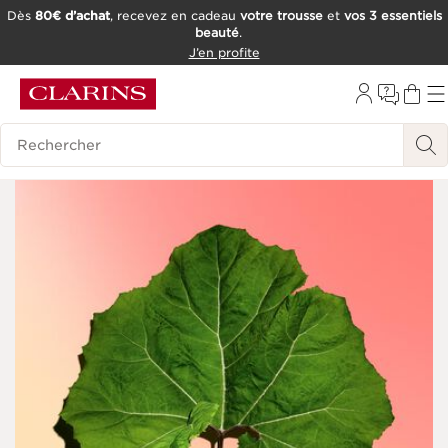
Dès
80€ d’achat
, recevez en cadeau
votre trousse
et
vos 3 essentiels
beauté
.
ALLER AU CONTENU
J’en profite
CONSULTER LE PIED DE PAGE
OUTIL D'ACCESSIBILITÉ
Historique des recherches