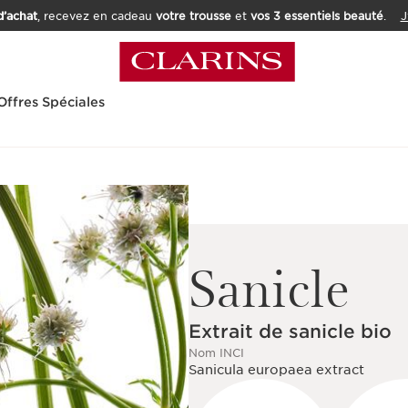
’achat
, recevez en cadeau
votre trousse
et
vos 3 essentiels beauté
.
J
Offres Spéciales
Sanicle
Extrait de sanicle bio
Nom INCI
Sanicula europaea extract