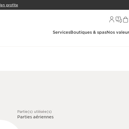
’en profite
Services
Boutiques & spas
Nos valeu
Partie(s) utilisée(s)
Parties aériennes