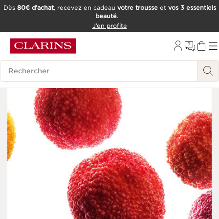
Dès
80€ d’achat
, recevez en cadeau
votre trousse
et
vos 3 essentiels
beauté
.
ALLER AU CONTENU
J’en profite
CONSULTER LE PIED DE PAGE
OUTIL D'ACCESSIBILITÉ
Historique des recherches