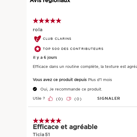
Avis régionaux
5 sur 5 étoiles.
rola
CLUB CLARINS
TOP 500 DES CONTRIBUTEURS
il y a 6 jours
Efficace dans un routine complète, la texture est agr
Vous avez ce produit depuis
Plus d'1 mois
Oui, Je recommande ce produit.
Utile ?
SIGNALER
(
0
)
(
0
)
ALLER AU CONTENU
5 sur 5 étoiles.
Efficace et agréable
Ticia51