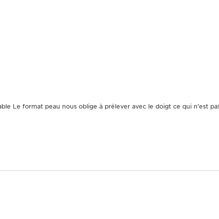
Ce gel matifiant dédié 
imperfections. Il aide à
brillances et combattre
[Healthy Plant Complex]
bio pour une peau écla
d’hibiscus sabdariffa po
rosé, frais et léger, ef
Des résultats p
éable Le format peau nous oblige à prélever avec le doigt ce qui n'est 
Composition
Bon pour la peau
Formulation
responsable