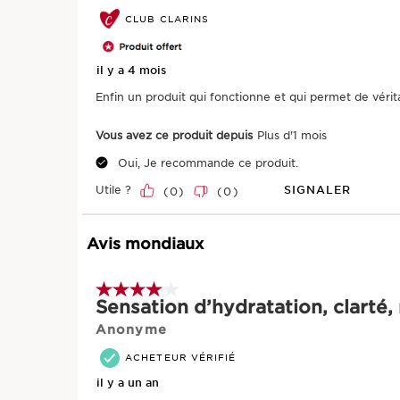
CLUB CLARINS
il y a 4 mois
Enfin un produit qui fonctionne et qui permet de véri
Vous avez ce produit depuis
Plus d'1 mois
Oui, Je recommande ce produit.
Utile ?
SIGNALER
(
0
)
(
0
)
Avis mondiaux
4 sur 5 étoiles.
Sensation d’hydratation, clarté, 
Anonyme
M
ACHETEUR VÉRIFIÉ
il y a un an