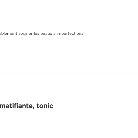
D’où vient votre
De l'approvisi
CLARINS T.R.U.
tablement soigner les peaux à imperfections !
Entrez le code de l
matifiante, tonic
éthodes d’application exclusiv