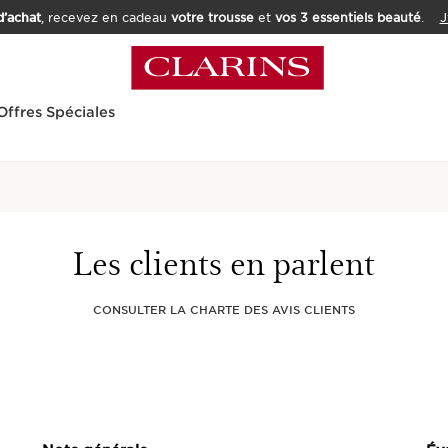
’achat
, recevez en cadeau
votre trousse
et
vos 3 essentiels beauté
.
J
Offres Spéciales
Accueil
Soins
Préoccupa
Gel Matifia
Les clients en parlent
PURE-RES
CONSULTER LA CHARTE DES AVIS CLIENTS
7 AVIS CLIENT
Le gel givré matifiant 
visiblement les brillanc
immédiat.
EN SAVOIR PL
Nouveau prix 30,00 €
30,00 €