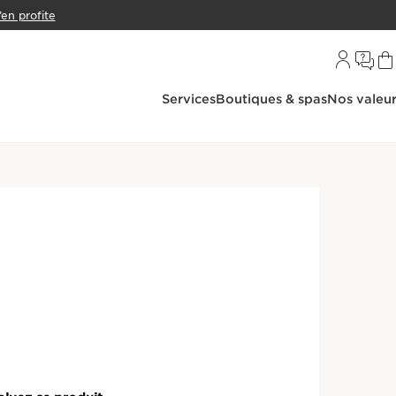
’en profite
Services
Boutiques & spas
Nos valeu
tions
Anti-imperfections
nt Anti-Imperfections -
ET
S
pour les peaux jeunes qui contribue à réduire
es et à lutter contre les imperfections. Effet buvard
US