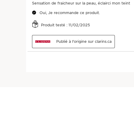
Sensation de fraicheur sur la peau, éclairci mon teint
Oui, Je recommande ce produit.
Produit testé :
11/02/2025
Publié à l'origine sur clarins.ca
Appliquer le matin sur une peau propre