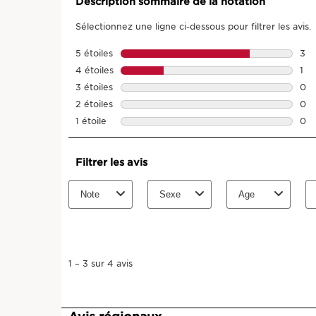
Description sommaire de la notation
Sélectionnez une ligne ci-dessous pour filtrer les avis.
5 étoiles
étoiles
3
3 a
4 étoiles
étoiles
1
1 av
3 étoiles
étoiles
0
0 a
2 étoiles
étoiles
0
0 a
1 étoile
étoiles
0
0 av
Filtrer les avis
Note
Sexe
Age
1
à
3
sur
1
–
3 sur 4
avis
4
avis.