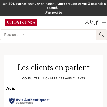
Dès
80€ d’achat
, recevez en cadeau
votre trousse
et
vos 3 essentiels
beauté
.
ALLER AU CONTENU
J’en profite
CONSULTER LE PIED DE PAGE
OUTIL D'ACCESSIBILITÉ
Historique des recherches
Essayez-le
Les clients en parlent
CONSULTER LA CHARTE DES AVIS CLIENTS
Avis