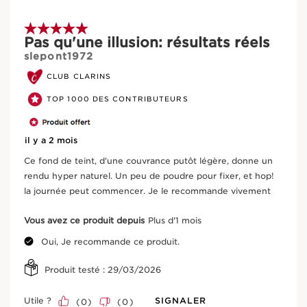
5 sur 5 étoiles.
Pas qu'une illusion: résultats réels
slepont1972
CLUB CLARINS
TOP 1000 DES CONTRIBUTEURS
Kalanchoé officinal
il y a 2 mois
relance les mécanismes cutanés favorisant une
hydratation multiniveau de la peau.
Ce fond de teint, d'une couvrance putôt légère, donne un
rendu hyper naturel. Un peu de poudre pour fixer, et hop!
la journée peut commencer. Je le recommande vivement
EN SAVOIR PLUS
Vous avez ce produit depuis
Plus d'1 mois
Oui, Je recommande ce produit.
Produit testé :
29/03/2026
Utile ?
SIGNALER
(
0
)
(
0
)