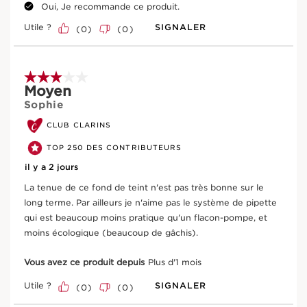
Ingrédients actifs clés
Oui, Je recommande ce produit.
Utile ?
SIGNALER
(
0
)
(
0
)
ALLER AU CONTENU
3 sur 5 étoiles.
Moyen
Sophie
CLUB CLARINS
TOP 250 DES CONTRIBUTEURS
il y a 2 jours
Janie rouge
contribue à la transparence du teint
La tenue de ce fond de teint n'est pas très bonne sur le
long terme. Par ailleurs je n'aime pas le système de pipette
qui est beaucoup moins pratique qu'un flacon-pompe, et
moins écologique (beaucoup de gâchis).
EN SAVOIR PLUS
Vous avez ce produit depuis
Plus d'1 mois
Utile ?
SIGNALER
(
0
)
(
0
)