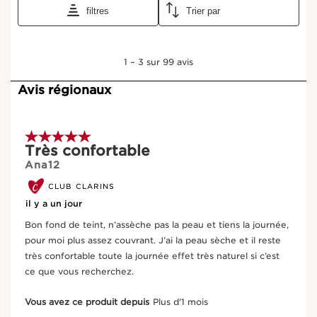
pinceaux. Alors je pense arreter sans finir le flacon et
Bon pour la peau, meilleur pour la
ALLER AU CONTENU
filtres
Trier par
laisser ma peau à nue jusqu'à disparition des boutons. En
planète
utilisant du fond de teint je n'avais pas pour objectif de
rendre ma peau moins belle au naturel...
1
Ingrédient bio
Packaging eco-pensé
1
–
3 sur 99
avis
à
3
sur
Avis régionaux
99
avis.
D’où vient votre produit ?
5 sur 5 étoiles.
Très confortable
De l'approvisionnement en ingrédients à la
Ana12
fabrication -
CLARINS T.R.U.S.T.
vous dit tout.
CLUB CLARINS
il y a un jour
Entrez le code de lot du produit
*
Bon fond de teint, n’assèche pas la peau et tiens la journée,
pour moi plus assez couvrant. J’ai la peau sèche et il reste
très confortable toute la journée effet très naturel si c’est
Rechercher
ce que vous recherchez.
Vous avez ce produit depuis
Plus d'1 mois