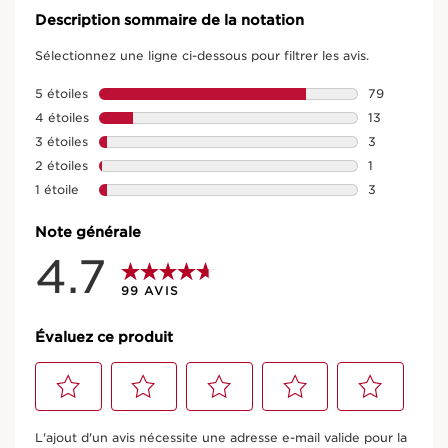
Description sommaire de la notation
Sélectionnez une ligne ci-dessous pour filtrer les avis.
5 étoiles
étoiles
79
79 avis avec 
4 étoiles
étoiles
13
13 avis avec 
3 étoiles
étoiles
3
3 avis avec 3
Skin Illusion
2 étoiles
étoiles
1
1 avis avec 2 
1 étoile
étoiles
3
3 avis avec 1 
126 AVIS CLIENTS
Note générale
Effet peau nue et hydratation
4.7
EN SAVOIR PLUS
99 AVIS
Nouveau prix 54,00 €
54,00 €
Évaluez ce produit
(180,00 €/100ml)
30 ml
Sélectionnez
Sélectionnez
Sélectionnez
Sélectionnez
Sélectionnez
pour
pour
pour
pour
pour
L'ajout d'un avis nécessite une adresse e-mail valide pour la
attribuer
attribuer
attribuer
attribuer
attribuer