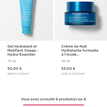
Gel Hydratant et
Crème de Nuit
Matifiant Visage -
Hydratante formulée
Hydra-Essentiel
à l'Acide
Hyaluronique -
75 ml
50 ml
Hydra-Essentiel
Nouveau prix 50,00 €
Nouveau prix 53,00 €
50,00 €
53,00 €
(66,67 €/100ml)
(106,00 €/100ml)
Vous avez consulté 6 produit(s) sur 6