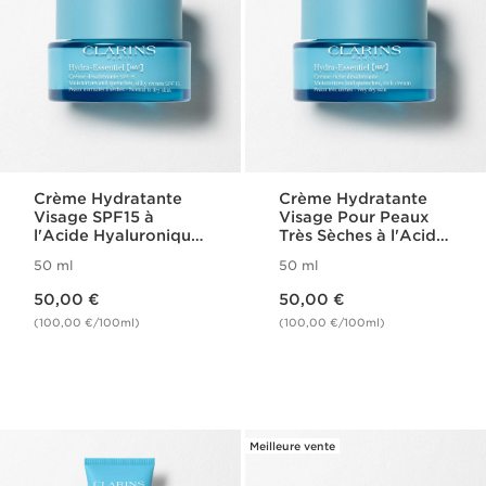
Crème Hydratante
Crème Hydratante
Visage SPF15 à
Visage Pour Peaux
l'Acide Hyaluronique
Très Sèches à l'Acide
- Hydra-Essentiel
Hyaluronique -
50 ml
50 ml
Hydra-Essentiel
Nouveau prix 50,00 €
Nouveau prix 50,00 €
50,00 €
50,00 €
(100,00 €/100ml)
(100,00 €/100ml)
Meilleure vente