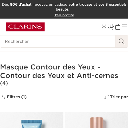
Dès
80€ d’achat
, recevez en cadeau
votre trousse
et
vos 3 essentiels
beauté
.
ALLER AU CONTENU
J’en profite
CONSULTER LE PIED DE PAGE
OUTIL D'ACCESSIBILITÉ
Historique des recherches
Masque Contour des Yeux -
Contour des Yeux et Anti-cernes
(4)
Filtres (1)
Trier par