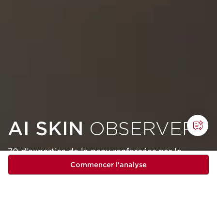
AI SKIN
OBSERVER
70 d'expertise de la peau renforcées par le
pouvoir de l'IA.
Commencer l'analyse
L'expertise de Clarins, associée aux dernières
avancées en matière d'analyse de la peau assistée par
des algorithmes d'apprentissage profond, nous a
permis de développer un outil de pointe qui conseille
une prescription beauté faite pour vous et des