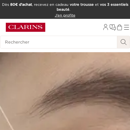
Dès
80€ d’achat
, recevez en cadeau
votre trousse
et
vos 3 essentiels
beauté
.
ALLER AU CONTENU
J’en profite
CONSULTER LE PIED DE PAGE
OUTIL D'ACCESSIBILITÉ
Historique des recherches