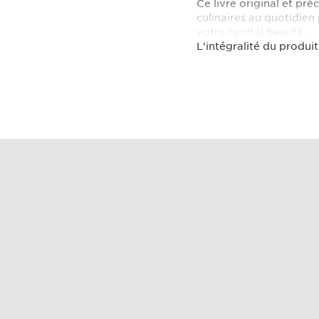
Ce livre original et pr
culinaires au quotidien 
votre capital beauté.
L'intégralité du produit
ARTHRITIS (fondation-art
récolte de fonds pour l
articulaires.
Illustrations © Fabie