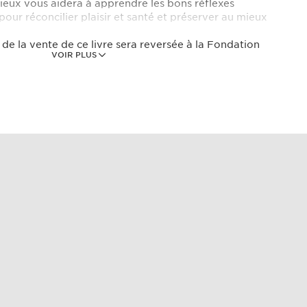
écieux vous aidera à apprendre les bons réflexes
pour réconcilier plaisir et santé et préserver au mieux
 de la vente de ce livre sera reversée à la Fondation
VOIR PLUS
hritis.org), principale initiative privée française de
e soutien de la recherche contre les maladies
nne LEGRAND