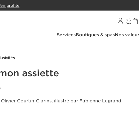
’en profite
Services
Boutiques & spas
Nos valeu
lusivités
 mon assiette
S
 Olivier Courtin-Clarins, illustré par Fabienne Legrand.