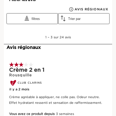
Des résultats prouvés
Clarins, cultivé au sein du Domaine Clarins dans les
AF
AVIS RÉGIONAUX
Alpes.
Composition
filtres
Trier par
1
Bon pour la peau, meilleur pour la
ALLER AU CONTENU
1
–
3 sur 24
avis
à
3
planète
sur
Avis régionaux
24
avis.
Origine naturelle
Ingrédient bio
3 sur 5 étoiles.
Domaine Clarins
Packaging eco-pensé
Crème 2 en 1
Rousquille
CLUB CLARINS
il y a 2 mois
D’où vient votre produit ?
Crème agréable à appliquer, ne colle pas. Odeur neutre.
De l'approvisionnement en ingrédients à la
Effet hydratant ressenti et sensation de raffermissement.
fabrication -
CLARINS T.R.U.S.T.
vous dit tout.
Vous avez ce produit depuis
3 semaines