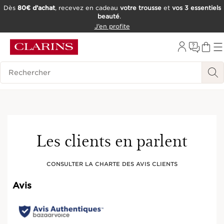
Dès
80€ d’achat
, recevez en cadeau
votre trousse
et
vos 3 essentiels
beauté
.
ALLER AU CONTENU
J’en profite
CONSULTER LE PIED DE PAGE
OUTIL D'ACCESSIBILITÉ
Historique des recherches
Les clients en parlent
CONSULTER LA CHARTE DES AVIS CLIENTS
Avis