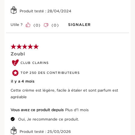
Produit testé :
28/04/2024
Entrez le code de lot du produit
*
Utile ?
SIGNALER
(
0
)
(
0
)
Rechercher
5 sur 5 étoiles.
Ingrédients actifs clés
Zoubi
CLUB CLARINS
ALLER AU CONTENU
TOP 250 DES CONTRIBUTEURS
il y a 4 mois
Cette crème est légère, facile à étaler et sont parfum est
agréable
Vous avez ce produit depuis
Plus d'1 mois
Oui, Je recommande ce produit.
Karité
Produit testé :
25/03/2026
Son beurre bio, riche en acides gras, permet de