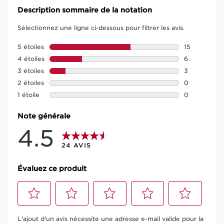
Description sommaire de la notation
Sélectionnez une ligne ci-dessous pour filtrer les avis.
5 étoiles
étoiles
15
15 avis avec 
4 étoiles
étoiles
6
6 avis avec 4
3 étoiles
étoiles
3
3 avis avec 3
Crème Corps Lift Fermeté -
2 étoiles
étoiles
0
0 avis avec 2
1 étoile
étoiles
0
Body Firming
0 avis avec 1 
Note générale
29 AVIS CLIENTS
4.5
La crème corps qui raffermit et regalbe en un seul geste.
24 AVIS
EN SAVOIR PLUS
Nouveau prix 71,00 €
Évaluez ce produit
71,00 €
(35,50 €/100ml)
200 ml
Sélectionnez
Sélectionnez
Sélectionnez
Sélectionnez
Sélectionnez
pour
pour
pour
pour
pour
L'ajout d'un avis nécessite une adresse e-mail valide pour la
attribuer
attribuer
attribuer
attribuer
attribuer