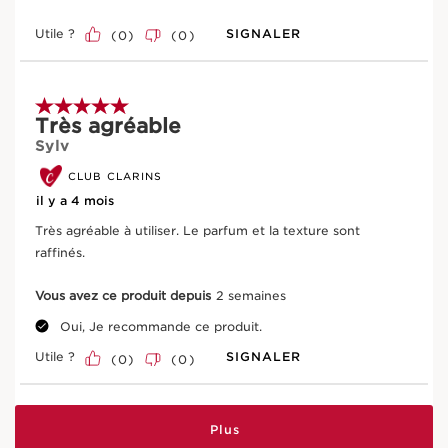
nourrir et protéger la peau.
Utile ?
SIGNALER
(
0
)
(
0
)
EN SAVOIR PLUS
5 sur 5 étoiles.
Très agréable
Sylv
CLUB CLARINS
il y a 4 mois
Très agréable à utiliser. Le parfum et la texture sont
raffinés.
Vous avez ce produit depuis
2 semaines
Oui, Je recommande ce produit.
Grand pétasite
Utile ?
SIGNALER
(
0
)
(
0
)
Son extrait bio aux propriétés regalbantes aide à
améliorer la fermeté de la peau.
Plus