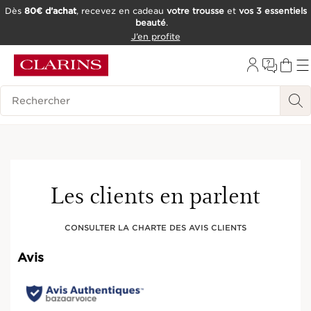
Dès
80€ d’achat
, recevez en cadeau
votre trousse
et
vos 3 essentiels
beauté
.
ALLER AU CONTENU
J’en profite
CONSULTER LE PIED DE PAGE
OUTIL D'ACCESSIBILITÉ
Historique des recherches
Les clients en parlent
CONSULTER LA CHARTE DES AVIS CLIENTS
Avis