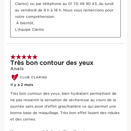
Clarins) ou par téléphone au 01 70 48 90 43, du lundi 
D’où vient votre produit ?
au vendredi de 9 h à 18 h. Nous vous remercions pour 
votre compréhension.

De l'approvisionnement en ingrédients à la
 À bientôt, 

fabrication -
CLARINS T.R.U.S.T.
vous dit tout.
L'équipe Clarins
Entrez le code de lot du produit
*
5 sur 5 étoiles.
Très bon contour des yeux
Rechercher
Anais
CLUB CLARINS
Ingrédients actifs clés
il y a 2 mois
Très bon contour des yeux, bien hydratant permettant de
ALLER AU CONTENU
ne pas ressentir la sensation de sécheresse au cours de la
journée sans avoir d'effet gras/matière ce qui permet une
bonne base de maquillage. Très bon effet lissant des ridules
et des cernes.