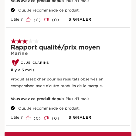
Vous avez ce produit depuis
Plus d'1 mois
Oui, Je recommande ce produit.
Utile ?
SIGNALER
(
0
)
(
0
)
Furcellaria
Son extrait aide à protéger la peau exposée à la
pollution de la déshydratation.
3 sur 5 étoiles.
Rapport qualité/prix moyen
Marine
CLUB CLARINS
EN SAVOIR PLUS
il y a 3 mois
Produit assez cher pour les résultats observés en
comparaison avec d’autre produits de la marque.
Vous avez ce produit depuis
Plus d'1 mois
Oui, Je recommande ce produit.
Utile ?
SIGNALER
(
0
)
(
0
)