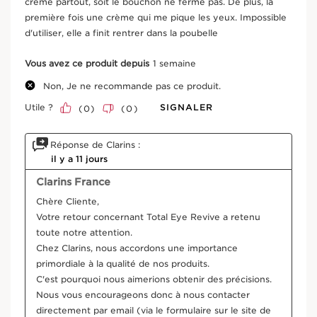
crème partout, soit le bouchon ne ferme pas. De plus, la
Le contour des yeux premières rides est un produit de
première fois une crème qui me pique les yeux. Impossible
soin spécifiquement conçu pour traiter les premiers
d'utiliser, elle a finit rentrer dans la poubelle
signes du vieillissement autour des yeux. En plus de
cibler les premières rides du contour de l'oeil, ce gel-
VOIR PLUS
crème pour les yeux atténue visiblement les signes de
Vous avez ce produit depuis
1 semaine
fatigue (poches et cernes) instantanément et jour après
Non, Je ne recommande pas ce produit.
jour. La texture gel du contour des yeux premières rides
associée à son embout cryo-métallique créent un effet
Utile ?
SIGNALER
(
0
)
(
0
)
Des résultats prouvés
frais décongestionnant immédiat, parfaitement adapté
à cette zone souvent "gonflée". Les marques de fatigue
Réponse de Clarins :
s'estompent, les premières rides sont visiblement
Composition
il y a 11 jours
lissées. Enfin, le complexe anti-pollution Clarins protège
la peau des méfaits des pollutions intérieures et
Clarins France
atmosphériques, et des dommages de la lumière bleue
Chère Cliente,

Le plus Clarins
Bon pour la peau, meilleur pour la
ALLER AU CONTENU
Votre retour concernant Total Eye Revive a retenu 
Des pigments "lumière" ont été ajoutés pour un effet
planète
toute notre attention. 

lumineux instantané.
Chez Clarins, nous accordons une importance 
Entreprise B Certifiée
primordiale à la qualité de nos produits. 

C'est pourquoi nous aimerions obtenir des précisions. 
Nous vous encourageons donc à nous contacter 
directement par email (via le formulaire sur le site de 