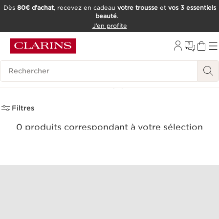
Dès
80€ d’achat
, recevez en cadeau
votre trousse
et
vos 3 essentiels
beauté
.
ALLER AU CONTENU
J’en profite
CONSULTER LE PIED DE PAGE
OUTIL D'ACCESSIBILITÉ
Historique des recherches
Eau Ensoleillante
(0)
Filtres
0 produits correspondant à votre sélection
Réinitialiser tous les filtres