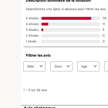
Description sommaire de la notation
Sélectionnez une ligne ci-dessous pour filtrer les avis.
5 étoiles
étoiles
78
78 
4 étoiles
étoiles
11
11 a
3 étoiles
étoiles
3
3 a
2 étoiles
étoiles
0
0 a
1 étoile
étoiles
0
0 av
Filtrer les avis
Note
Sexe
Age
1
à
3
sur
1
–
3 sur 92
avis
92
avis.