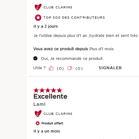
CLUB CLARINS
TOP 500 DES CONTRIBUTEURS
il y a 2 jours
Je l'utilise depuis plus d'1 an ,hydrate bien et sent trè
Vous avez ce produit depuis
Plus d'1 mois
Oui, Je recommande ce produit.
Utile ?
SIGNALER
(
0
)
(
0
)
ALLER AU CONTENU
5 sur 5 étoiles.
Excellente
Lami
CLUB CLARINS
il y a un mois