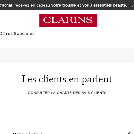
’achat
, recevez en cadeau
votre trousse
et
vos 3 essentiels beauté
.
J
Offres Spéciales
Accueil
Corps et Cheveux
Crème Hydr
Les clients en parlent
de Karité 
Mains
CONSULTER LA CHARTE DES AVIS CLIENTS
121 AVIS CLIE
Adoucit, Protège, Hydra
Nouveau prix 28,00 €
28,00 €