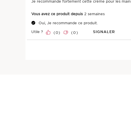
Je recommande fortement cette crème pour les main
Vous avez ce produit depuis
2 semaines
Oui, Je recommande ce produit.
Utile ?
SIGNALER
(
0
)
(
0
)
M