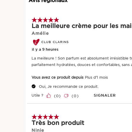
Avis régionaux
5 sur 5 étoiles.
La meilleure crème pour les mai
Amélie
CLUB CLARINS
il y a 9 heures
La meilleure ! Son parfum est absolument irrésistible tr
parfaitement hydratées, douces et confortables, sans 
Vous avez ce produit depuis
Plus d'1 mois
Oui, Je recommande ce produit.
Utile ?
SIGNALER
(
0
)
(
0
)
5 sur 5 étoiles.
Très bon produit
Ninie