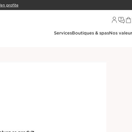
’en profite
Services
Boutiques & spas
Nos valeu
Corps
Crème Mains & Pieds
atante Mains au Beurre
- Crème Jeunesse des
NTS
te, Cible les taches, Fortifie les ongles
EN SAVOIR PLUS