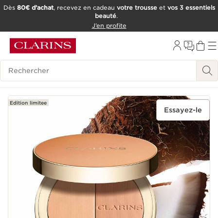
Dès
80€ d’achat
, recevez en cadeau
votre trousse
et
vos 3 essentiels
beauté
.
ALLER AU CONTENU
J’en profite
CONSULTER LE PIED DE PAGE
OUTIL D'ACCESSIBILITÉ
Historique des recherches
Edition limitee
Essayez-le