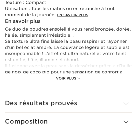
Texture :
Compact
Utilisation :
Tous les matins ou en retouche à tout
moment de la journée.
EN SAVOIR PLUS
En savoir plus
Ce duo de poudres ensoleillé vous rend bronzée, dorée,
hâlée, simplement irrésistible…
Sa texture ultra fine laisse la peau respirer et rayonner
d’un bel éclat ambré. La couvrance légère et subtile est
insoupçonnable ! L’effet est ultra naturel et votre teint
est unifié, hâlé, illuminé et chaud.
Il fusionne avec la peau sans la dessécher grâce à d’huile
de noix de coco bio pour une sensation de confort à
l’application.
VOIR PLUS
Il prend soin de la peau et la protège de la
déshydratation grâce au micro-patch végétal, l’adoucit
et l’enveloppe de confort.
Des résultats prouvés
Ever Bronze Compact Powder est aussi formulée avec
du carthame pour aider à intensifier le bronzage. Existe
en 3 harmonies de couleurs : light, medium, deep** pour
Composition
s’adapter à toutes les carnations.
**Léger, moyen, intense.
Le plus Clarins