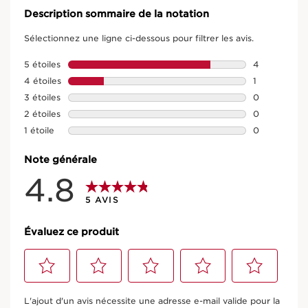
Description sommaire de la notation
Sélectionnez une ligne ci-dessous pour filtrer les avis.
5 étoiles
étoiles
4
4 avis avec 5
4 étoiles
étoiles
1
1 avis avec 4
3 étoiles
étoiles
0
0 avis avec 3
Essence de jeunesse
2 étoiles
étoiles
0
0 avis avec 2
1 étoile
étoiles
0
raffermissante - Extra-Firming
0 avis avec 1 
Note générale
5 AVIS CLIENTS
4.8
Spécialement pour les femmes de 40 ans, pour hydrater
5 AVIS
et rééquilibrer la peau tout en restaurant son aspect
tonique et jeune.
EN SAVOIR PLUS
Évaluez ce produit
Nouveau prix 55,00 €
55,00 €
(27,50 €/100ml)
Sélectionnez
Sélectionnez
Sélectionnez
Sélectionnez
Sélectionnez
200 ml
pour
pour
pour
pour
pour
L'ajout d'un avis nécessite une adresse e-mail valide pour la
attribuer
attribuer
attribuer
attribuer
attribuer