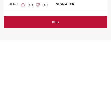
Utile ?
SIGNALER
(
0
)
(
0
)
Plus
Fleur kangourou
L’extrait de fleur kangourou bio permet à la peau
d’optimiser son potentiel régénérant afin de
préserver la fermeté de la peau.
EN SAVOIR PLUS