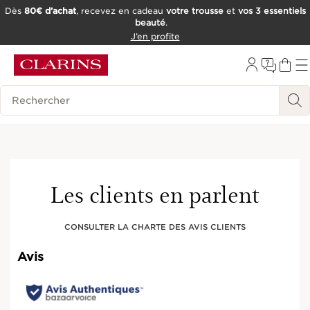
Dès
80€ d’achat
, recevez en cadeau
votre trousse
et
vos 3 essentiels
beauté
.
ALLER AU CONTENU
J’en profite
CONSULTER LE PIED DE PAGE
OUTIL D'ACCESSIBILITÉ
Historique des recherches
Les clients en parlent
CONSULTER LA CHARTE DES AVIS CLIENTS
Avis