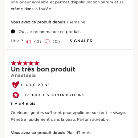
une odeur agréable et permet d’appliquer son sérum et sa
25 femmes
Des résultats prouvés
crème dans la foulée.
Innovation
Le complexe innovant [RED2 + H2] est une première de
Vous avez ce produit depuis
1 semaine
Clarins, conçu pour optimiser la gestion de l'eau de la
Composition
peau grâce à l'acide hyaluronique, tout en améliorant le
Oui, Je recommande ce produit.
renouvellement cellulaire et en stimulant la production
Utile ?
SIGNALER
(
0
)
(
0
)
d'énergie de la peau grâce aux extraits de janie rouge
Bon pour la peau, meilleur pour la
ALLER AU CONTENU
et de ginseng rouge bio.
Le plus Clarins
planète
5 sur 5 étoiles.
Notre gamme de lotions de soin est spécialement
Un très bon produit
formulée pour lutter contre les problèmes spécifiques
Origine naturelle
Ingrédient bio
selon l’âge en infusant la peau de puissants extraits de
Anastasia
plantes anti-âge.
Packaging eco-pensé
Filière équitable
CLUB CLARINS
TOP 1000 DES CONTRIBUTEURS
il y a 4 mois
Ingrédients actifs clés
Quelques goutes suffisent pour appliquer sur tout le visage.
Pénètre rapidement dans la peau. Parfum agréable.
ALLER AU CONTENU
Vous avez ce produit depuis
Plus d'1 mois