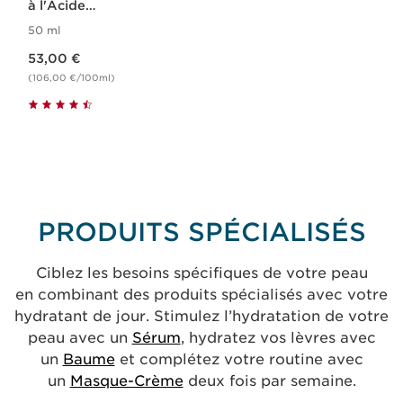
à l'Acide
Hyaluronique -
50 ml
Hydra-Essentiel
Nouveau prix 53,00 €
53,00 €
(106,00 €/100ml)
PRODUITS SPÉCIALISÉS
Ciblez les besoins spécifiques de votre peau
en combinant des produits spécialisés avec votre
hydratant de jour. Stimulez l’hydratation de votre
peau avec un
Sérum
, hydratez vos lèvres avec
un
Baume
et complétez votre routine avec
un
Masque-Crème
deux fois par semaine.