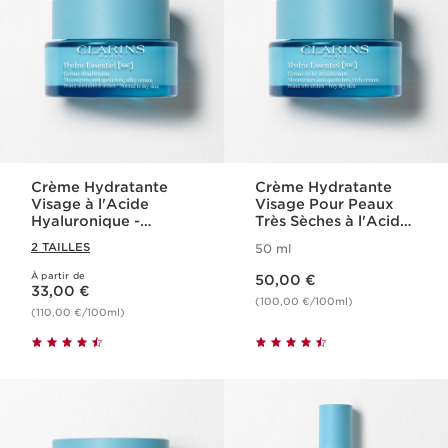
Crème Hydratante
Crème Hydratante
Visage à l'Acide
Visage Pour Peaux
Hyaluronique -
Très Sèches à l'Acide
Hydra-Essentiel
Hyaluronique -
2 TAILLES
50 ml
Hydra-Essentiel
Nouveau prix 50,00 €
À partir de
Nouveau prix 33,00 €
50,00 €
33,00 €
(100,00 €/100ml)
(110,00 €/100ml)