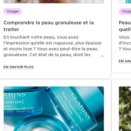
Visage
Visa
Comprendre la peau granuleuse et la
Peau
traiter
quell
En touchant votre peau, vous avez
Vous 
l’impression qu’elle est rugueuse, plus épaisse
d’inc
et moins lisse ? Vous avez peut-être la peau
? Vou
granuleuse. Cet état de la peau, dont les
sèche
causes sont multiples, peut être gênant au
que l
EN SA
quotidien et entraîner une sensation
phéno
EN SAVOIR PLUS
d’inconfort. Découvrez comment traiter la
vous 
peau rugueuse et granuleuse en adoptant les
consei
bons gestes.