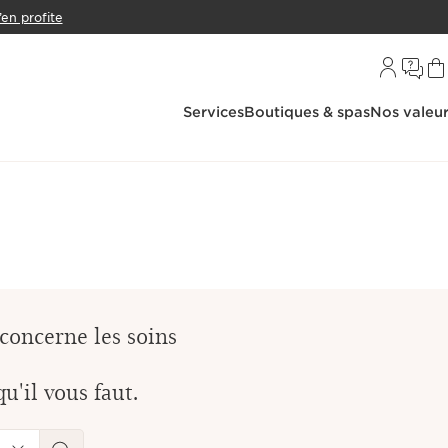
’en profite
Services
Boutiques & spas
Nos valeu
concerne les soins
u'il vous faut.