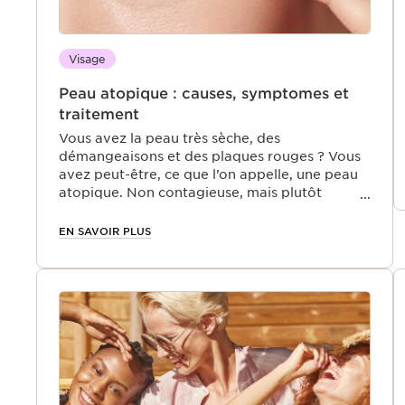
Visage
Peau atopique : causes, symptomes et
traitement
Vous avez la peau très sèche, des
démangeaisons et des plaques rouges ? Vous
avez peut-être, ce que l’on appelle, une peau
atopique. Non contagieuse, mais plutôt
gênante au quotidien, cette pathologie
nécessite des soins particuliers pour
EN SAVOIR PLUS
réhydrater l’épiderme. Assez méconnue, elle
est à l’origine de nombreuses visites chez un
dermatologue. Mieux comprendre la peau
atopique permet de la traiter de manière
adaptée.