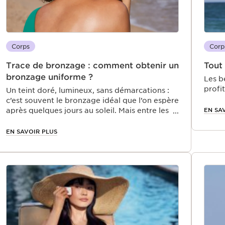
Corps
Corp
Trace de bronzage : comment obtenir un
Tout 
bronzage uniforme ?
Les b
profit
Un teint doré, lumineux, sans démarcations :
excell
c’est souvent le bronzage idéal que l’on espère
Seule
EN SA
après quelques jours au soleil. Mais entre les
sans 
marques du maillot, les zones oubliées et les
les r
expositions inégales, le bronzage uniforme
EN SAVOIR PLUS
pour l
peut vite devenir un défi. Heureusement,
d’app
quelques gestes simples permettent de
sur v
prévenir — ou de rattraper — ces fameuses
tous 
traces. Dans cet article, découvrez comment
s’y r
préparer votre peau, vous exposer
intelligemment et prolonger un bronzage
parfaitement harmonieux.