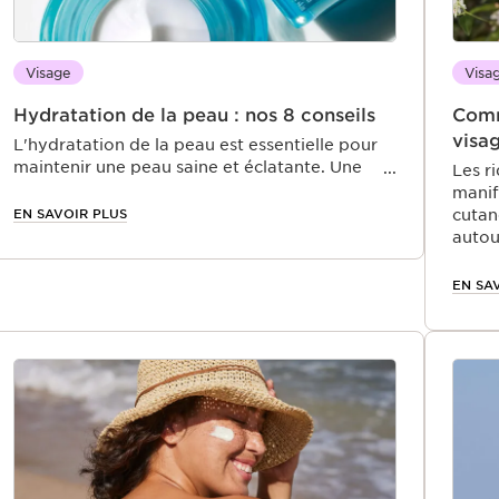
Visage
Visa
Hydratation de la peau : nos 8 conseils
Comm
visa
L'hydratation de la peau est essentielle pour
maintenir une peau saine et éclatante. Une
Les r
peau bien hydratée est non seulement plus
manif
belle, mais elle est aussi mieux protégée
EN SAVOIR PLUS
cutan
contre les agressions extérieures. Dans cet
autou
article, nous vous proposons des conseils
et pe
pratiques pour optimiser l'hydratation de
exter
EN SA
votre épiderme et prévenir la déshydratation.
Il es
préve
une p
nous 
des s
signe