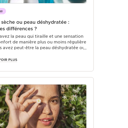
ge
 sèche ou peau déshydratée :
es différences ?
avez la peau qui tiraille et une sensation
onfort de manière plus ou moins régulière
s avez peut-être la peau déshydratée ou
. Contrairement aux idées reçues et bien
es symptômes soient similaires, ces deux
VOIR PLUS
mènes sont totalement différents. Si
avez du mal à les différencier, suivez nos
ls.