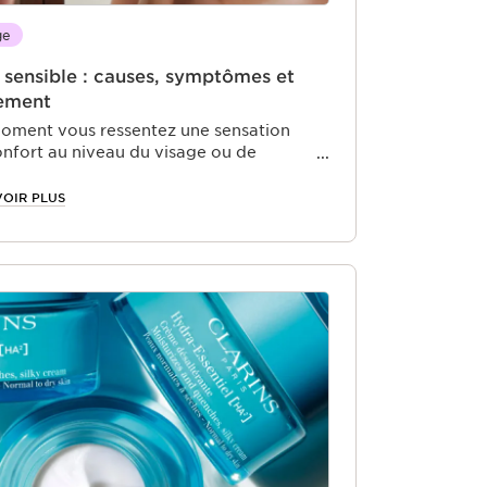
ge
 sensible : causes, symptômes et
tement
oment vous ressentez une sensation
onfort au niveau du visage ou de
ines parties de votre corps? Vous avez
être la peau sensible. Cet état peut être
VOIR PLUS
ger ou plus durable, mais rassurez-vous,
iste des solutions pour apaiser cette
ilité.