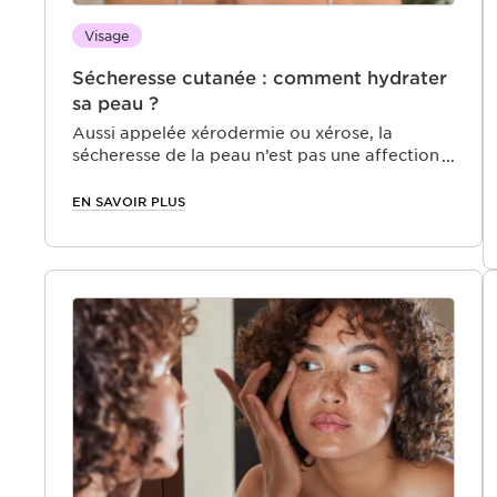
Visage
Sécheresse cutanée : comment hydrater
sa peau ?
Aussi appelée xérodermie ou xérose, la
sécheresse de la peau n’est pas une affection
cutanée, ni une maladie. Cette sécheresse
extrême n’est pas irréversible et n’a aucun
EN SAVOIR PLUS
facteur génétique. En appliquant certains
gestes quotidiens et en se protégeant des
agressions extérieures, il est possible de
retrouver une peau normale et bien hydratée.