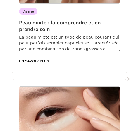
Visage
Peau mixte : la comprendre et en
prendre soin
La peau mixte est un type de peau courant qui
peut parfois sembler capricieuse. Caractérisée
par une combinaison de zones grasses et
sèches, elle nécessite une attention
particulière et une routine beauté adaptée.
EN SAVOIR PLUS
Dans cet article, nous explorerons les
spécificités de la peau mixte, ses besoins
uniques et les meilleures pratiques pour en
prendre soin.