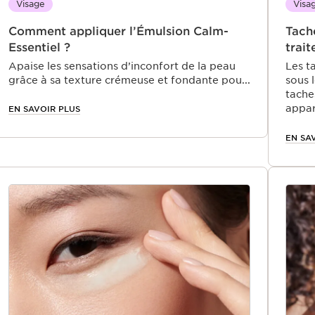
Visage
Visa
Comment appliquer l’Émulsion Calm-
Tache
Essentiel ?
trai
Apaise les sensations d’inconfort de la peau
Les t
grâce à sa texture crémeuse et fondante pour
sous 
l’hydrater intensément et la protéger
tache
appar
EN SAVOIR PLUS
sont 
homme
EN SA
peuve
sont 
vieil
allon
trait
préve