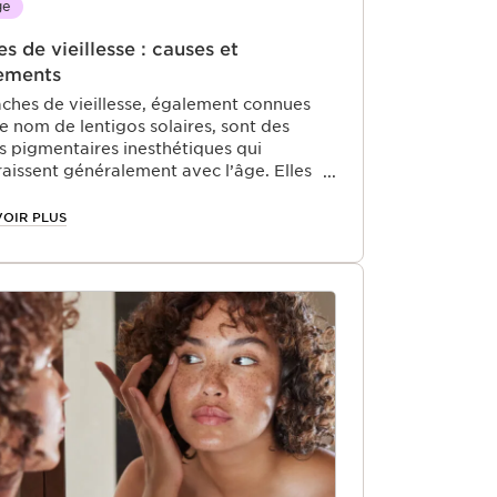
ge
s de vieillesse : causes et
tements
aches de vieillesse, également connues
le nom de lentigos solaires, sont des
s pigmentaires inesthétiques qui
aissent généralement avec l’âge. Elles
fréquentes et concernent aussi bien les
s que les femmes. Ces taches brunes
VOIR PLUS
nt affecter l'apparence de la peau et
souvent vues comme un signe de
lissement cutané. Dans cet article, nous
s explorer les causes, les symptômes, les
ements efficaces et les mesures de
ntion pour gérer ces taches.