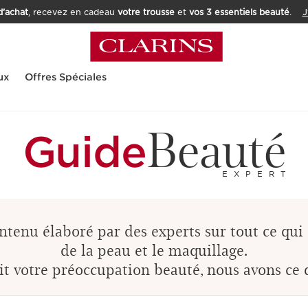
’achat
, recevez en cadeau
votre trousse
et
vos 3 essentiels beauté
.
J
ux
Offres Spéciales
Beauté
Guide
EXPERT
ntenu élaboré par des experts sur tout ce qui 
de la peau et le maquillage.
t votre préoccupation beauté, nous avons ce q