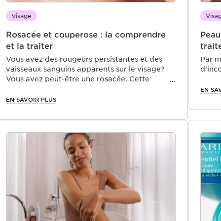
Visage
Visa
Rosacée et couperose : la comprendre
Peau
et la traiter
trai
Vous avez des rougeurs persistantes et des
Par m
vaisseaux sanguins apparents sur le visage?
d’inc
Vous avez peut-être une rosacée. Cette
certa
maladie inflammatoire est sans gravité et
peut-
EN SA
touche énormément de personnes,
passa
EN SAVOIR PLUS
notamment les femmes à partir de l’âge de 30
il ex
ans. Souvent confondue avec l’acné à cause
sensib
de la similarité de leurs symptômes, la rosacée
demande une certaine attention au niveau des
soins.