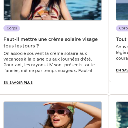
Corps
Corp
Faut-il mettre une crème solaire visage
Tout 
tous les jours ?
Souve
légère
On associe souvent la crème solaire aux
coura
vacances à la plage ou aux journées d’été.
de jo
Pourtant, les rayons UV sont présents toute
? À qu
EN SA
l’année, même par temps nuageux. Faut-il
condit
alors appliquer une protection solaire sur le
conve
visage au quotidien ? La réponse est oui,
EN SAVOIR PLUS
expos
surtout si l’on souhaite prévenir le
prote
vieillissement cutané, les taches pigmentaires
artic
et préserver la santé de sa peau sur le long
15, c
terme. Dans cet article, on vous explique
est (
pourquoi intégrer une crème solaire à votre
routine beauté quotidienne est un réflexe à
adopter, quelle que soit la saison.