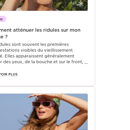
ge
ent atténuer les ridules sur mon
ge ?
idules sont souvent les premières
estations visibles du vieillissement
é. Elles apparaissent généralement
r des yeux, de la bouche et sur le front,
uvent être accentuées par des facteurs
nes comme la pollution et les rayons UV.
VOIR PLUS
t essentiel de comprendre comment
nir et traiter ces ridules pour maintenir
eau lisse et éclatante. Dans cet article,
vous proposons des conseils pratiques et
oins adaptés pour atténuer les premiers
s de l’âge sur votre visage.