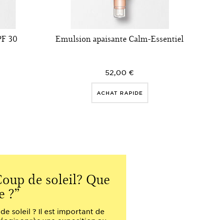
F 30​
Emulsion apaisante Calm-Essentiel
52,00 €
ACHAT RAPIDE
oup de soleil? Que
Quelle 
e ?
choisir ?
e soleil ? Il est important de
Pour qu'une crème