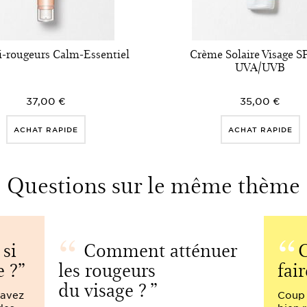
i-rougeurs Calm-Essentiel
Crème Solaire Visage SP
UVA/UVB
37,00 €
35,00 €
ACHAT RAPIDE
ACHAT RAPIDE
Questions sur le même thème
si
Comment atténuer
C
e ?
les rougeurs
fair
du visage ?
 avez
Coup d