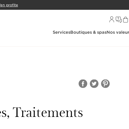
’en profite
Services
Boutiques & spas
Nos valeu
s, Traitements