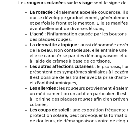
Les
rougeurs cutanées sur le visage
sont le signe de
La rosacée
: également appelée couperose, il s
qui se développe graduellement, généralement a
et parfois le front et le menton. Elle se mani
éventuellement de diverses lésions,
L'acné
: l'inflammation causée par les boutons
des plaques rouges,
La dermatite atopique
: aussi dénommée eczéma
de la peau. Non contagieuse, elle entraine une
elle se caractérise par des démangeaisons et un
à l'aide de crèmes à base de cortisone,
Les autres affections cutanées
: le psoriasis, l
présentent des symptômes similaires à l'eczém
Il est possible de les traiter avec la prise d'an
et d'antihistaminiques,
Les allergies
: les rougeurs proviennent égaleme
un médicament ou un actif en particulier. Il est
à l'origine des plaques rouges afin d'en préve
cutanée,
Les coups de soleil
: une exposition fréquente 
protection solaire, peut provoquer la format
de douleurs, de démangeaisons voire de cloques