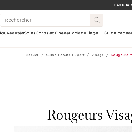
Dès
80€ d
ALLER AU CONTENU
HISTORIQUE DES RECHERCHES
CONSULTER LE PIED DE PAGE
OUTIL D'ACCESSIBILITÉ
Nouveautés
Soins
Corps et Cheveux
Maquillage
Guide cadea
Accueil
Guide Beauté Expert
Visage
Rougeurs V
Rougeurs Visa