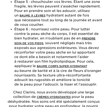
Étape 5 : chouchouter vos lèvres. Étant une zone
fragile, les lèvres peuvent s'assécher rapidement.
Pour en prendre soin et les adoucir, utilisez
un
hydratant autant de fois
BAUME À LÈVRES
que nécessaire tout au long de la journée et avant
de vous coucher.
Étape 6 : nourrissez votre peau. Pour lutter
contre la peau sèche du corps, il est essentiel de
bien hydrater, en n’oubliant pas de en
PRENDRE
, souvent négligés mais très
SOIN DE VOS PIEDS
exposés aux agressions extérieures. Vous devez
réconforter votre peau sèche en lui apportant
ce dont elle a besoin et notamment l’aider
à restaurer son film hydrolipidique. Pour cela,
appliquez le
BAUME CORPS SUPER HYDRATANT
au beurre de karité et à la cire de fleurs d’oranger
nourrissants. Sa texture ultra-réconfortante
adoucit les rugosités et améliore la tonicité
de la peau pour l’adoucir, la lisser et l’assouplir.
Chez Clarins, nous avons développé une large
collection de
pour la peau
CRÈMES HYDRATANTES
déshydratée. Nos soins ont été spécialement conçus
pour hydrater votre peau en profondeur, la nourrir