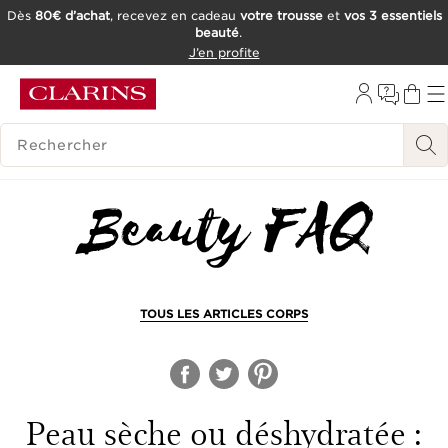
Dès
80€ d’achat
, recevez en cadeau
votre trousse
et
vos 3 essentiels
beauté
.
ALLER AU CONTENU
J’en profite
CONSULTER LE PIED DE PAGE
OUTIL D'ACCESSIBILITÉ
HISTORIQUE DES RECHERCHES
TOUS LES ARTICLES CORPS
Peau sèche ou déshydratée :