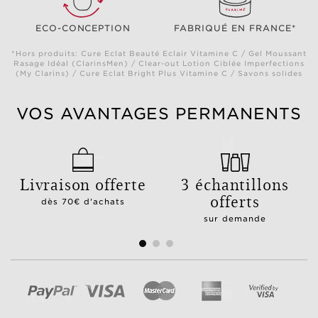
ECO-CONCEPTION
FABRIQUÉ EN FRANCE*
*Hors produits: Cure Eclat Beauté Eclair Vitamine C / Gel Moussant
Rasage Idéal (ClarinsMen) / Clear-out Lotion Ciblée Imperfections
(My Clarins) / Cure Eclat Bright Plus Vitamine C / Savons solides
VOS AVANTAGES PERMANENTS
Livraison offerte
3 échantillons
offerts
dès 70€ d'achats
sur demande