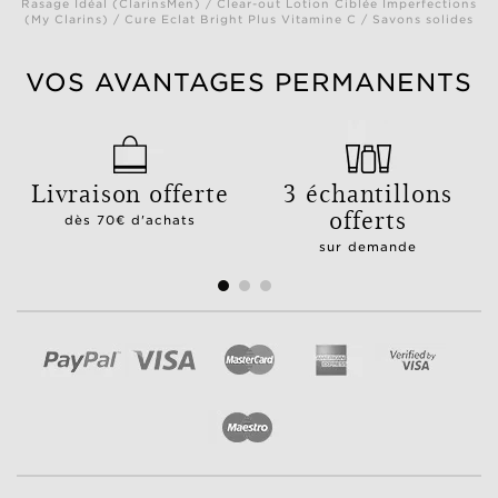
Rasage Idéal (ClarinsMen) / Clear-out Lotion Ciblée Imperfections
(My Clarins) / Cure Eclat Bright Plus Vitamine C / Savons solides
VOS AVANTAGES PERMANENTS
Livraison offerte
3 échantillons
offerts
dès 70€ d'achats
sur demande