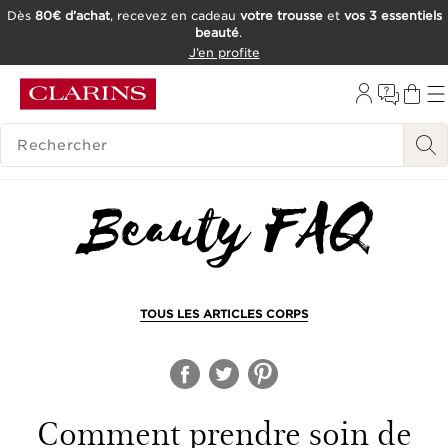
Dès
80€ d’achat
, recevez en cadeau
votre trousse
et
vos 3 essentiels
beauté
.
ALLER AU CONTENU
J’en profite
CONSULTER LE PIED DE PAGE
OUTIL D'ACCESSIBILITÉ
HISTORIQUE DES RECHERCHES
TOUS LES ARTICLES CORPS
Comment prendre soin de