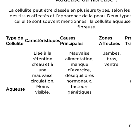
La cellulite peut être classée en plusieurs types, selon les
des tissus affectés et l'apparence de la peau. Deux type
cellulite sont souvent mentionnés : la cellulite aqueuse e
fibreuse.
Type de
Causes
Zones
Pr
Caractéristiques
Cellulite
Principales
Affectées
Tr
Liée à la
Mauvaise
Jambes,
rétention
alimentation,
bras,
d'eau et à
manque
ventre.
une
d'exercice,
mauvaise
déséquilibres
circulation.
hormonaux,
Moins
facteurs
Aqueuse
visible.
génétiques