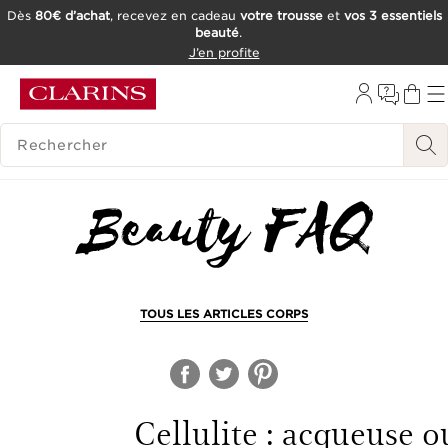
Dès
80€ d’achat
, recevez en cadeau
votre trousse
et
vos 3 essentiels
beauté
.
ALLER AU CONTENU
J’en profite
CONSULTER LE PIED DE PAGE
OUTIL D'ACCESSIBILITÉ
HISTORIQUE DES RECHERCHES
TOUS LES ARTICLES CORPS
Cellulite : acqueuse o