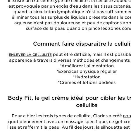
Il existe un troisième type de cellulite : la cellulite aqueu
est provoquée par un excès d’eau dans les tissus cutanés.
quand la circulation lymphatique n’est pas suffisamme
éliminer tous les surplus de liquides présents dans le cor
aqueuse n’est pas douloureuse et peu de capitons appa
surface de la peau quand on pince les zones con
Comment faire disparaître la celluli
peut être difficile, mais il est possib
ENLEVER LA CELLULITE
apparence à travers diverses méthodes et changements d
*Améliorer l’alimentation
*Exercices physique régulier
*Hydratation
*Crèmes et lotions dédiées
Body Fit, le gel crème idéal pour cibler les t
cellulite
Pour cibler les trois types de cellulite, Clarins a créé
BOD
quotidiennement avec un massage spécifique, ce gel-crème
lisse et raffermit la peau. Au fil des jours, la silhouette est