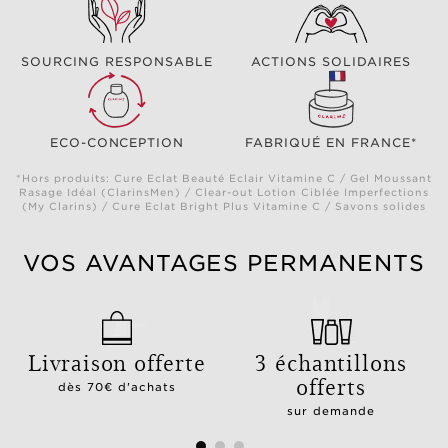
SOURCING RESPONSABLE
ACTIONS SOLIDAIRES
ECO-CONCEPTION
FABRIQUÉ EN FRANCE*
*Hors produits: Cure Eclat Beauté Eclair Vitamine C / Gel Moussant
Rasage Idéal (ClarinsMen) / Clear-out Lotion Ciblée Imperfections
(My Clarins) / Cure Eclat Bright Plus Vitamine C / Savons solides
VOS AVANTAGES PERMANENTS
Livraison offerte
3 échantillons
offerts
dès 70€ d'achats
sur demande