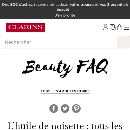
Dès
80€ d’achat
, recevez en cadeau
votre trousse
et
vos 3 essentiels
beauté
.
ALLER AU CONTENU
J’en profite
CONSULTER LE PIED DE PAGE
OUTIL D'ACCESSIBILITÉ
HISTORIQUE DES RECHERCHES
TOUS LES ARTICLES CORPS
L’huile de noisette : tous les