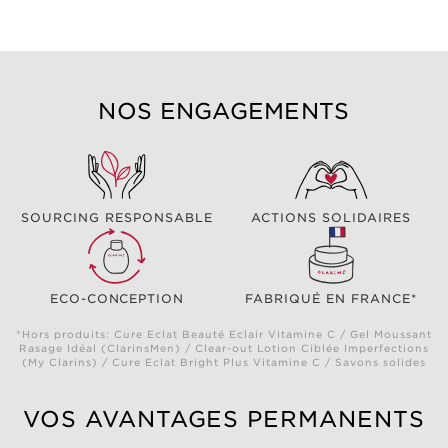
NOS ENGAGEMENTS
SOURCING RESPONSABLE
ACTIONS SOLIDAIRES
ECO-CONCEPTION
FABRIQUÉ EN FRANCE*
*Hors produits: Cure Eclat Beauté Eclair Vitamine C / Gel Moussant
Rasage Idéal (ClarinsMen) / Clear-out Lotion Ciblée Imperfections
(My Clarins) / Cure Eclat Bright Plus Vitamine C / Savons solides
VOS AVANTAGES PERMANENTS