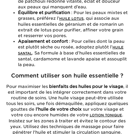
de patchouli redonne vitalité, éclat et douceur
aux peaux qui manquent d’eau.
Équilibre et purification
: Pour les peaux mixtes et
grasses, préférez l’
, qui associe aux
HUILE LOTUS
huiles essentielles de géranium et de romarin un
extrait de lotus pour purifier, affiner votre grain
et resserrer vos pores.
Apaisement et confort
: Pour celles dont la peau
est plutôt sèche ou rosée, adoptez plutôt l’
HUILE
. Sa formule à base d’huiles essentielles de
SANTAL
santal, cardamome et lavande apaise et assouplit
la peau.
Comment utiliser son huile essentielle ?
Pour maximiser les
bienfaits des huiles pour le visage
, il
est important de les intégrer correctement dans votre
routine de soins. Une huile visage peut-être utilisée
tous les soirs, une fois démaquillée, appliquez quelques
gouttes de
l’huile de votre choix
sur votre visage et
votre cou encore humides de votre
.
LOTION TONIQUE
Insistez sur les zones à traiter et évitez le contour des
yeux. Utilisez des techniques de massage pour faire
pénétrer l'huile et stimuler la circulation sanguine.