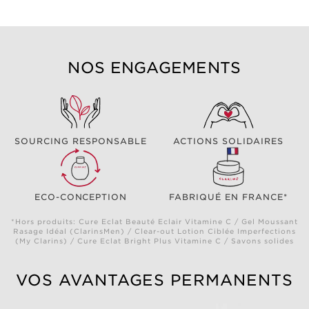
NOS ENGAGEMENTS
SOURCING RESPONSABLE
ACTIONS SOLIDAIRES
ECO-CONCEPTION
FABRIQUÉ EN FRANCE*
*Hors produits: Cure Eclat Beauté Eclair Vitamine C / Gel Moussant
Rasage Idéal (ClarinsMen) / Clear-out Lotion Ciblée Imperfections
(My Clarins) / Cure Eclat Bright Plus Vitamine C / Savons solides
VOS AVANTAGES PERMANENTS