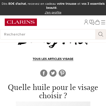
Dès
80€ d’achat
, recevez en cadeau
votre trousse
et
vos 3 essentiels
beauté
.
ALLER AU CONTENU
J’en profite
CONSULTER LE PIED DE PAGE
OUTIL D'ACCESSIBILITÉ
HISTORIQUE DES RECHERCHES
TOUS LES ARTICLES VISAGE
Quelle huile pour le visage
choisir ?