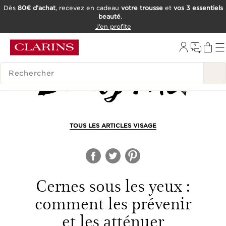
Dès
80€ d’achat
, recevez en cadeau
votre trousse
et
vos 3 essentiels
beauté
.
ALLER AU CONTENU
J’en profite
CONSULTER LE PIED DE PAGE
OUTIL D'ACCESSIBILITÉ
HISTORIQUE DES RECHERCHES
TOUS LES ARTICLES VISAGE
Cernes sous les yeux :
comment les prévenir
et les atténuer