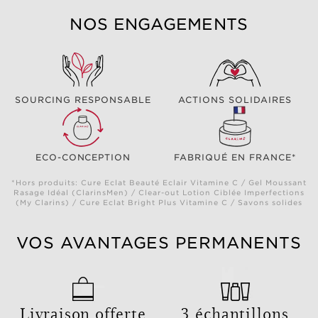
NOS ENGAGEMENTS
SOURCING RESPONSABLE
ACTIONS SOLIDAIRES
ECO-CONCEPTION
FABRIQUÉ EN FRANCE*
*Hors produits: Cure Eclat Beauté Eclair Vitamine C / Gel Moussant
Rasage Idéal (ClarinsMen) / Clear-out Lotion Ciblée Imperfections
(My Clarins) / Cure Eclat Bright Plus Vitamine C / Savons solides
VOS AVANTAGES PERMANENTS
Livraison offerte
3 échantillons