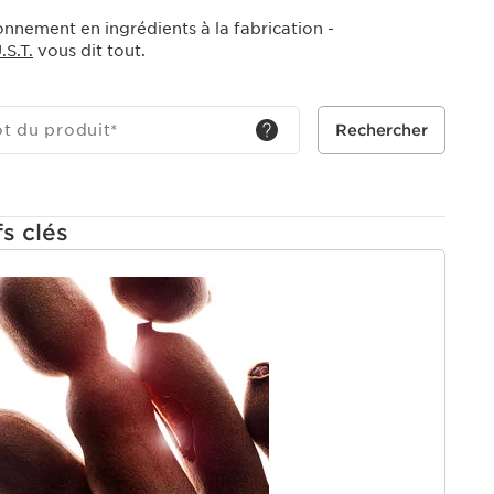
onnement en ingrédients à la fabrication -
S.T.
vous dit tout.
ot du produit
*
Rechercher
fs clés
U