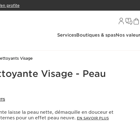
’en profite
Services
Boutiques & spas
Nos valeu
ettoyants Visage
toyante Visage​ - Peau
NTS
te laisse la peau nette, démaquille en douceur et
ts ternes pour un effet peau neuve.
EN SAVOIR PLUS