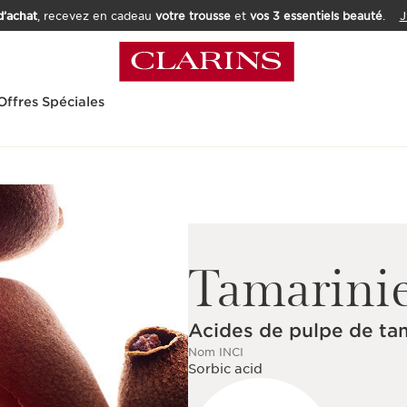
’achat
, recevez en cadeau
votre trousse
et
vos 3 essentiels beauté
.
J
Offres Spéciales
Tamarini
Acides de pulpe de ta
Nom INCI
Sorbic acid