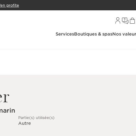
’en profite
Services
Boutiques & spas
Nos valeu
er
marin
Partie(s) utilisée(s)
Autre