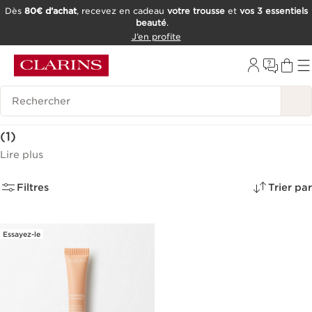
Dès
80€ d’achat
, recevez en cadeau
votre trousse
et
vos 3 essentiels
beauté
.
ALLER AU CONTENU
J’en profite
CONSULTER LE PIED DE PAGE
OUTIL D'ACCESSIBILITÉ
Historique des recherches
Anti-cernes et Correcteur de Teint
(1)
Lire plus
Filtres
Trier par
Essayez-le