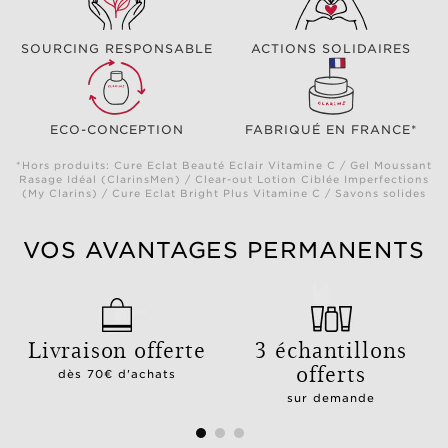
SOURCING RESPONSABLE
ACTIONS SOLIDAIRES
ECO-CONCEPTION
FABRIQUÉ EN FRANCE*
*Hors produits: Cure Eclat Beauté Eclair Vitamine C / Gel Moussant
Rasage Idéal (ClarinsMen) / Clear-out Lotion Ciblée Imperfections
(My Clarins) / Cure Eclat Bright Plus Vitamine C / Savons solides
VOS AVANTAGES PERMANENTS
Livraison offerte
3 échantillons
offerts
dès 70€ d'achats
sur demande