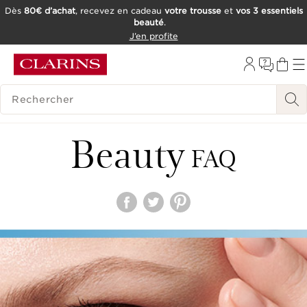
Dès
80€ d’achat
, recevez en cadeau
votre trousse
et
vos 3 essentiels
beauté
.
ALLER AU CONTENU
J’en profite
CONSULTER LE PIED DE PAGE
OUTIL D'ACCESSIBILITÉ
HISTORIQUE DES RECHERCHES
Beauty
FAQ