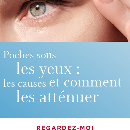
Poches sous
les yeux :
et comment
les causes
les atténuer
REGARDEZ-MOI