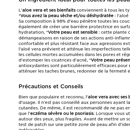
L'
aloe vera et ses bienfaits
conviennent à tous les ty
*
Vous avez la peau sèche et/ou déshydratée
: l'alo
Sa composition à 98% d'eau pénètre toutes les couch
également de créer une barrière protectrice en surf
hydratation, *
Votre peau est sensible
: cette plante 
démangeaisons en raison de ses actions anti-inflamm
confortable et plus résistant face aux agressions ext
l'aloé vera prévient et atténue les imperfections telle
les cellules mortes accumulées dans les pores et rég
d'estomper les cicatrices d'acné, *
Votre peau présen
antioxydantes sont particulièrement efficaces pour ral
atténuer les taches brunes, redonner de la fermeté et
Précautions et Conseils
Bien que populaire et reconnu, l'
aloe vera avec ses b
d'usage. Il n'est pas conseillé aux personnes ayant l
cutanées. De même, il est recommandé de ne pas en a
que l'
eczéma sévère ou le psoriasis
. Lorsque vous uti
autour des yeux, plus fragiles. Avant de mettre un so
test de patch sur une petite zone de peau afin d'ident
indésirables.