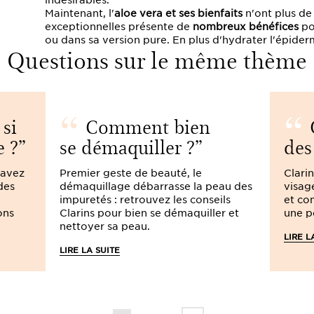
Maintenant, l'
aloe vera et ses bienfaits
n'ont plus de
exceptionnelles présente de
nombreux bénéfices
po
ou dans sa version pure. En plus d'hydrater l'épide
Questions sur le même thème
si
Comment bien
Q
e ?
se démaquiller ?
des
 avez
Premier geste de beauté, le
Clarin
des
démaquillage débarrasse la peau des
visage
impuretés : retrouvez les conseils
et co
ons
Clarins pour bien se démaquiller et
une p
nettoyer sa peau.
LIRE L
LIRE LA SUITE