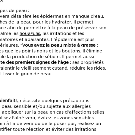
pes de peau :
é vera désaltère les épidermes en manque d'eau.
es de la peau pour les hydrater. Il permet
ace afin de permettre à la peau de préserver son
calme les
, les irritations et les
ROUGEURS
atoires et apaisantes. L'épiderme est plus
érieures, *
Vous avez la peau mixte à grasse
:
s que les points noirs et les boutons. Il élimine
ule la production de sébum. Il permet aussi
te des premiers signes de l'âge
: ses propriétés
entir le vieillissement cutané, réduire les rides,
 lisser le grain de peau.
ienfaits
, nécessite quelques précautions
a peau sensible et/ou sujette aux allergies
ppliquer sur la peau en cas d'affections telles
lisez l'aloé vera, évitez les zones sensibles
in à l'aloe vera ou de le poser pur, réalisez un
ifier toute réaction et éviter des irritations