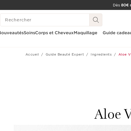
Dès
80€ d
ALLER AU CONTENU
HISTORIQUE DES RECHERCHES
CONSULTER LE PIED DE PAGE
OUTIL D'ACCESSIBILITÉ
Nouveautés
Soins
Corps et Cheveux
Maquillage
Guide cadea
Accueil
Guide Beauté Expert
Ingredients
Aloe Ve
Aloe V