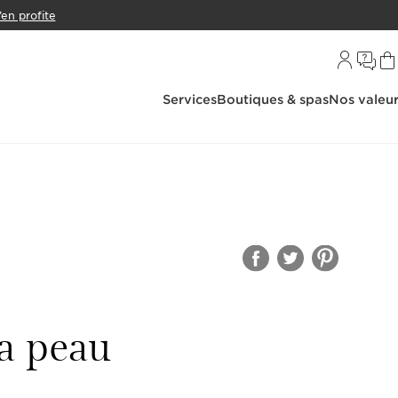
’en profite
Services
Boutiques & spas
Nos valeu
la peau