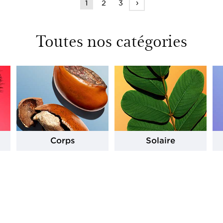
›
1
2
3
Toutes nos catégories
Corps
Solaire