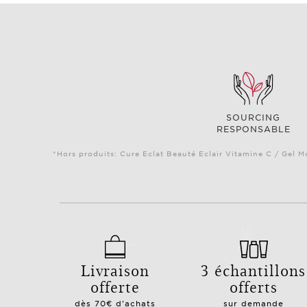
SOURCING
RESPONSABLE
*Hors produits: Cure Eclat Beauté Eclair Vitamine C / Gel M
Livraison
3 échantillons
offerte
offerts
dès 70€ d'achats
sur demande