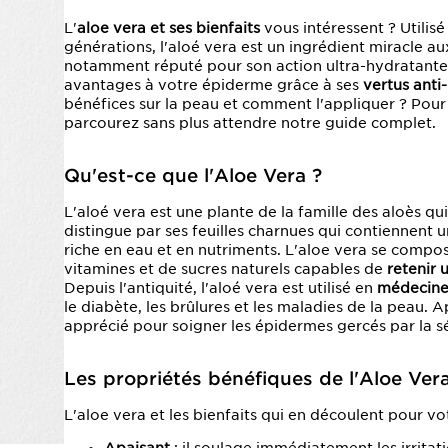
L'
aloe vera et ses bienfaits
vous intéressent ? Utilis
générations, l'aloé vera est un ingrédient miracle a
notamment réputé pour son action ultra-hydratante.
avantages à votre épiderme grâce à ses
vertus anti
bénéfices sur la peau et comment l'appliquer ? Pour t
parcourez sans plus attendre notre guide complet.
Qu'est-ce que l'Aloe Vera ?
L'aloé vera est une plante de la famille des aloès qui
distingue par ses feuilles charnues qui contiennent u
riche en eau et en nutriments. L'aloe vera se compo
vitamines et de sucres naturels capables de
retenir 
Depuis l'antiquité, l'aloé vera est utilisé en
médecine 
le diabète, les brûlures et les maladies de la peau. A
apprécié pour soigner les épidermes gercés par la s
Les propriétés bénéfiques de l'Aloe Vera
L'aloe vera et les bienfaits qui en découlent pour v