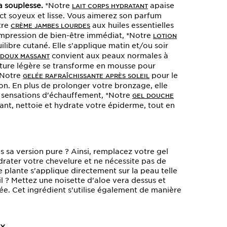
a souplesse.
*Notre
apaise
LAIT CORPS HYDRATANT
ct soyeux et lisse. Vous aimerez son parfum
tre
aux huiles essentielles
CRÈME JAMBES LOURDES
 impression de bien-être immédiat, *Notre
LOTION
ilibre cutané. Elle s'applique matin et/ou soir
convient aux peaux normales à
 DOUX MASSANT
xture légère se transforme en mousse pour
 *Notre
pour le
GELÉE RAFRAÎCHISSANTE APRÈS SOLEIL
on. En plus de prolonger votre bronzage, elle
s sensations d'échauffement, *Notre
GEL DOUCHE
iant, nettoie et hydrate votre épiderme, tout en
s sa version pure ? Ainsi, remplacez votre gel
ydrater votre chevelure et ne nécessite pas de
plante s'applique directement sur la peau telle
il ? Mettez une noisette d'aloe vera dessus et
e. Cet ingrédient s'utilise également de manière
ux