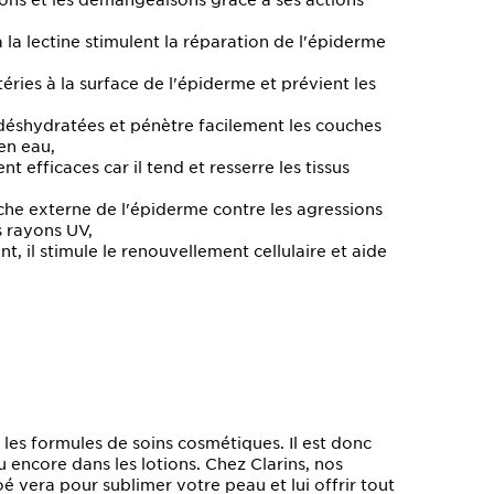
tions et les démangeaisons grâce à ses actions
 la lectine stimulent la réparation de l'épiderme
ctéries à la surface de l'épiderme et prévient les
 déshydratées et pénètre facilement les couches
en eau,
t efficaces car il tend et resserre les tissus
uche externe de l'épiderme contre les agressions
es rayons UV,
t, il stimule le renouvellement cellulaire et aide
 les formules de soins cosmétiques. Il est donc
 encore dans les lotions. Chez Clarins, nos
é vera pour sublimer votre peau et lui offrir tout