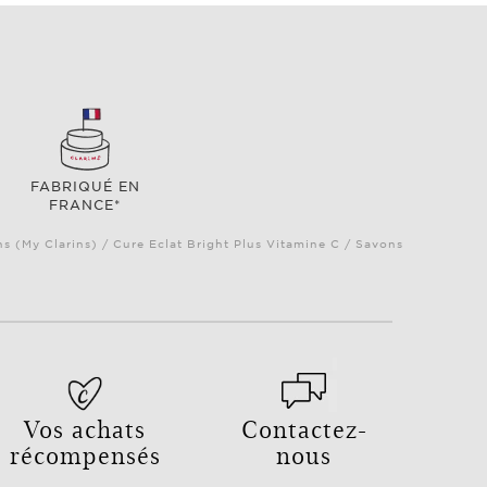
FABRIQUÉ EN
FRANCE*
ns (My Clarins) / Cure Eclat Bright Plus Vitamine C / Savons
Vos achats
Contactez-
récompensés
nous