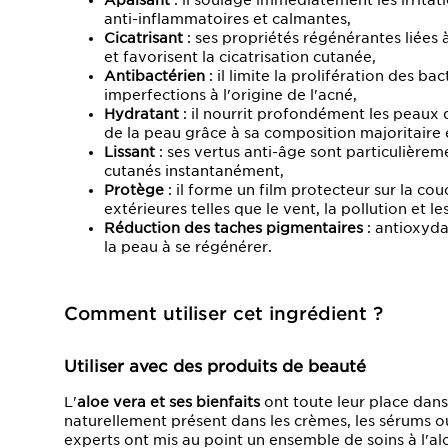
Apaisant
: il soulage immédiatement les irrita
anti-inflammatoires et calmantes,
Cicatrisant
: ses propriétés régénérantes liées à
et favorisent la cicatrisation cutanée,
Antibactérien
: il limite la prolifération des ba
imperfections à l'origine de l'acné,
Hydratant
: il nourrit profondément les peaux
de la peau grâce à sa composition majoritaire 
Lissant
: ses vertus anti-âge sont particulièremen
cutanés instantanément,
Protège
: il forme un film protecteur sur la co
extérieures telles que le vent, la pollution et l
Réduction des taches pigmentaires
: antioxydan
la peau à se régénérer.
Comment utiliser cet ingrédient ?
Utiliser avec des produits de beauté
L'
aloe vera et ses bienfaits
ont toute leur place dans
naturellement présent dans les crèmes, les sérums ou
experts ont mis au point un ensemble de soins à l'alo