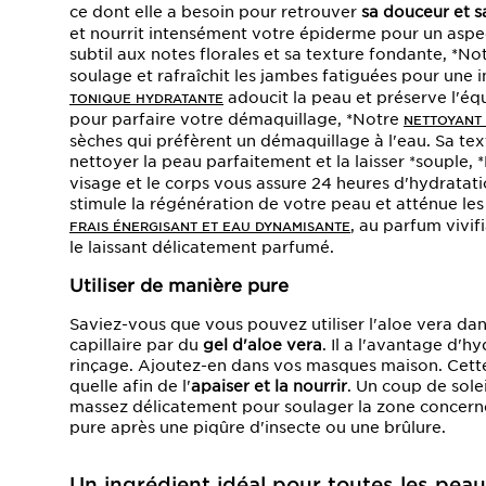
ce dont elle a besoin pour retrouver
sa douceur et s
et nourrit intensément votre épiderme pour un aspe
subtil aux notes florales et sa texture fondante, *No
soulage et rafraîchit les jambes fatiguées pour une
adoucit la peau et préserve l'équ
TONIQUE HYDRATANTE
pour parfaire votre démaquillage, *Notre
NETTOYANT
sèches qui préfèrent un démaquillage à l'eau. Sa te
nettoyer la peau parfaitement et la laisser *souple,
visage et le corps vous assure 24 heures d'hydratati
stimule la régénération de votre peau et atténue le
, au parfum vivif
FRAIS ÉNERGISANT ET EAU DYNAMISANTE
le laissant délicatement parfumé.
Utiliser de manière pure
Saviez-vous que vous pouvez utiliser l'aloe vera dan
capillaire par du
gel d'aloe vera
. Il a l'avantage d'h
rinçage. Ajoutez-en dans vos masques maison. Cette 
quelle afin de l'
apaiser et la nourrir
. Un coup de sole
massez délicatement pour soulager la zone concerné
pure après une piqûre d'insecte ou une brûlure.
Un ingrédient idéal pour toutes les pea