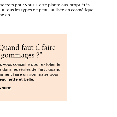
 secrets pour vous. Cette plante aux propriétés
ur tous les types de peau, utilisée en cosmétique
rme en
uand faut-il faire
Comme
 gommages ?
camoufler 
s vous conseille pour exfolier le
Clarins vous acc
 dans les règles de l'art : quand
premiers gestes 
mment faire un gommage pour
acnéiques : déco
eau nette et belle.
camoufler un bou
imperfection.
A SUITE
LIRE LA SUITE