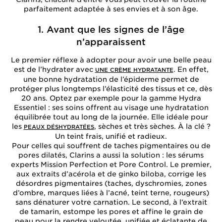
parfaitement adaptée à ses envies et à son âge.
1. Avant que les signes de l’âge
n’apparaissent
Le premier réflexe à adopter pour avoir une belle peau
est de l’hydrater avec
. En effet,
UNE CRÈME HYDRATANTE
une bonne hydratation de l’épiderme permet de
protéger plus longtemps l’élasticité des tissus et ce, dès
20 ans. Optez par exemple pour la gamme Hydra
Essentiel : ses soins offrent au visage une hydratation
équilibrée tout au long de la journée. Elle idéale pour
les
, sèches et très sèches. À la clé ?
PEAUX DÉSHYDRATÉES
Un teint frais, unifié et radieux.
Pour celles qui souffrent de taches pigmentaires ou de
pores dilatés, Clarins a aussi la solution : les sérums
experts Mission Perfection et Pore Control. Le premier,
aux extraits d’acérola et de ginko biloba, corrige les
désordres pigmentaires (taches, dyschromies, zones
d’ombre, marques liées à l’acné, teint terne, rougeurs)
sans dénaturer votre carnation. Le second, à l’extrait
de tamarin, estompe les pores et affine le grain de
peau pour la rendre veloutée, unifiée et éclatante de