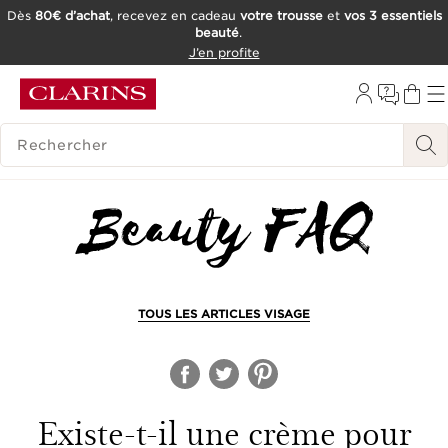
Dès
80€ d’achat
, recevez en cadeau
votre trousse
et
vos 3 essentiels
beauté
.
ALLER AU CONTENU
J’en profite
CONSULTER LE PIED DE PAGE
OUTIL D'ACCESSIBILITÉ
HISTORIQUE DES RECHERCHES
TOUS LES ARTICLES VISAGE
Existe-t-il une crème pour