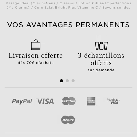
Rasage Idéal (ClarinsMen) / Clear-out Lotion Ciblée Imperfections
(My Clarins) / Cure Eclat Bright Plus Vitamine C / Savons solides
VOS AVANTAGES PERMANENTS
Livraison offerte
3 échantillons
offerts
dès 70€ d'achats
sur demande