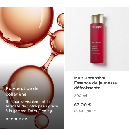
Multi-Intensive
Essence de jeunesse
défroissante
Polypeptide de
collagène
200 ml
Restaurez visiblement la
Nouveau prix 63,00 €
63,00 €
fermeté de votre peau grâce
à la gamme Extra-Firming.
(31,50 €/100ml)
DÉCOUVRIR