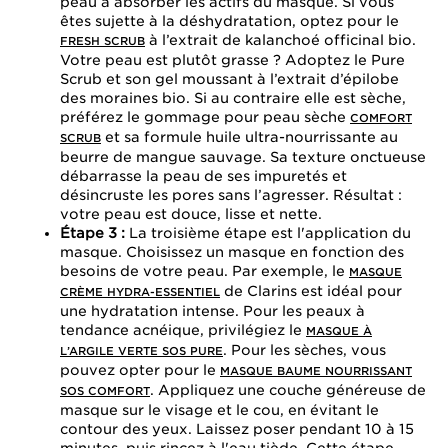
peau à absorber les actifs du masque. Si vous
êtes sujette à la déshydratation, optez pour le
à l’extrait de kalanchoé officinal bio.
FRESH SCRUB
Votre peau est plutôt grasse ? Adoptez le Pure
Scrub et son gel moussant à l’extrait d’épilobe
des moraines bio. Si au contraire elle est sèche,
préférez le gommage pour peau sèche
COMFORT
et sa formule huile ultra-nourrissante au
SCRUB
beurre de mangue sauvage. Sa texture onctueuse
débarrasse la peau de ses impuretés et
désincruste les pores sans l’agresser. Résultat :
votre peau est douce, lisse et nette.
Étape 3 :
La troisième étape est l'application du
masque. Choisissez un masque en fonction des
besoins de votre peau. Par exemple, le
MASQUE
de Clarins est idéal pour
CRÈME HYDRA-ESSENTIEL
une hydratation intense. Pour les peaux à
tendance acnéique, privilégiez le
MASQUE À
. Pour les sèches, vous
L’ARGILE VERTE SOS PURE
pouvez opter pour le
MASQUE BAUME NOURRISSANT
. Appliquez une couche généreuse de
SOS COMFORT
masque sur le visage et le cou, en évitant le
contour des yeux. Laissez poser pendant 10 à 15
minutes, puis rincez à l'eau tiède. Cette étape