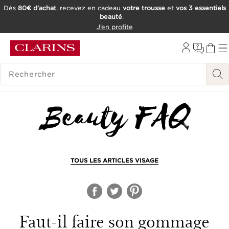
Dès
80€ d’achat
, recevez en cadeau
votre trousse
et
vos 3 essentiels
beauté
.
ALLER AU CONTENU
J’en profite
CONSULTER LE PIED DE PAGE
OUTIL D'ACCESSIBILITÉ
HISTORIQUE DES RECHERCHES
TOUS LES ARTICLES VISAGE
Faut-il faire son gommage