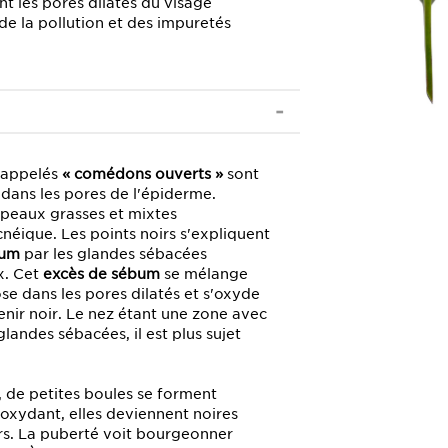
t les pores dilatés du visage
 de la pollution et des impuretés
 appelés
« comédons ouverts »
sont
 dans les pores de l'épiderme.
s peaux grasses et mixtes
néique. Les points noirs s'expliquent
bum
par les glandes sébacées
ux. Cet
excès de sébum
se mélange
se dans les pores dilatés et s'oxyde
enir noir. Le nez étant une zone avec
landes sébacées, il est plus sujet
 de petites boules se forment
s’oxydant, elles deviennent noires
irs. La puberté voit bourgeonner