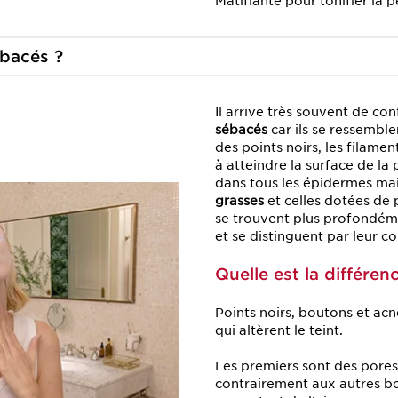
Matifiante pour tonifier la 
bacés ?
Il arrive très souvent de c
sébacés
car ils se ressemblen
des points noirs, les filame
à atteindre la surface de la
dans tous les épidermes mais
grasses
et celles dotées de 
se trouvent plus profondém
et se distinguent par leur co
Quelle est la différen
Points noirs, boutons et acn
qui altèrent le teint.
Les premiers sont des pores 
contrairement aux autres b