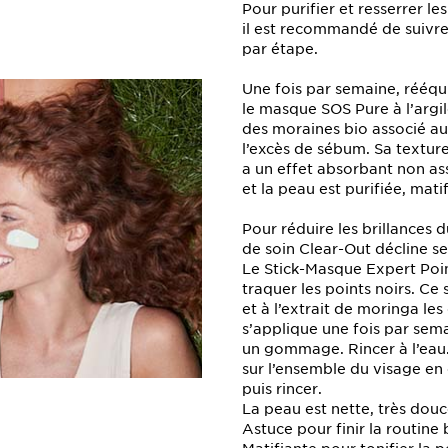
Pour purifier et resserrer l
il est recommandé de suivre 
par étape.
Une fois par semaine, rééqui
le masque SOS Pure à l’argile
des moraines bio associé au
l’excès de sébum. Sa textu
a un effet absorbant non as
et la peau est purifiée, mati
Pour réduire les brillances
de soin Clear-Out décline se
Le Stick-Masque Expert Point
traquer les points noirs. Ce s
et à l’extrait de moringa le
s’applique une fois par sem
un gommage. Rincer à l’eau.
sur l’ensemble du visage en
puis rincer.
La peau est nette, très dou
Astuce pour finir la routine