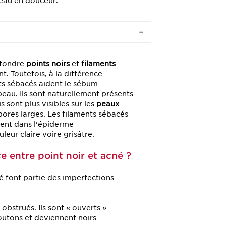
peau en douceur.
onfondre
points noirs
et
filaments
t. Toutefois, à la différence
nts sébacés aident le sébum
 peau. Ils sont naturellement présents
 sont plus visibles sur les
peaux
pores larges. Les filaments sébacés
ent dans l'épiderme
uleur claire voire grisâtre.
ce entre point noir et acné ?
é font partie des imperfections
obstrués. Ils sont « ouverts »
outons et deviennent noirs