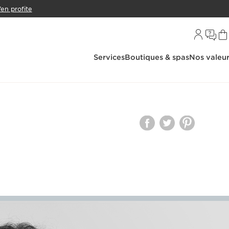
’en profite
Services
Boutiques & spas
Nos valeu