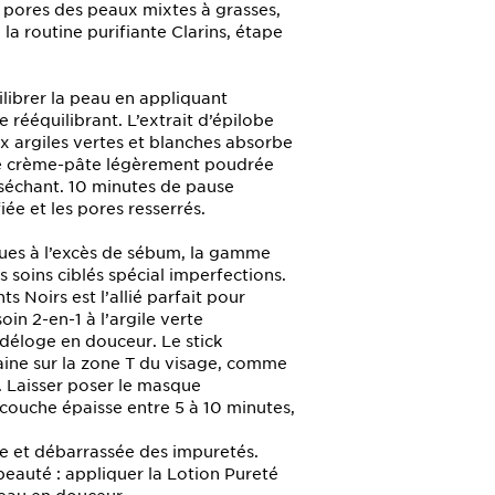
es pores des peaux mixtes à grasses,
la routine purifiante Clarins, étape
librer la peau en appliquant
 rééquilibrant. L’extrait d’épilobe
x argiles vertes et blanches absorbe
re crème-pâte légèrement poudrée
séchant. 10 minutes de pause
fiée et les pores resserrés.
 dues à l’excès de sébum, la gamme
s soins ciblés spécial imperfections.
s Noirs est l’allié parfait pour
oin 2-en-1 à l’argile verte
s déloge en douceur. Le stick
aine sur la zone T du visage, comme
 Laisser poser le masque
 couche épaisse entre 5 à 10 minutes,
ce et débarrassée des impuretés.
 beauté : appliquer la Lotion Pureté