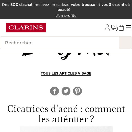
Dès
80€ d’achat
, recevez en cadeau
votre trousse
et
vos 3 essentiels
beauté
.
ALLER AU CONTENU
J’en profite
CONSULTER LE PIED DE PAGE
OUTIL D'ACCESSIBILITÉ
HISTORIQUE DES RECHERCHES
TOUS LES ARTICLES VISAGE
Cicatrices d'acné : comment
les atténuer ?