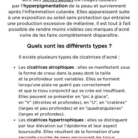
TACHES BRUNES
par l'
hyperpigmentation
de la peau et surviennent
après l'inflammation cutanée. Elles apparaissent suite
à une exposition au soleil sans protection qui entraine
une production excessive de mélanine. Il est tout à fait
possible de rendre moins visibles ces marques d'acné
voire de les faire complètement disparaître.
Quels sont les différents types ?
Il existe plusieurs types de cicatrices d'acné :
Les
cicatrices atrophiques
: elles se manifestent sous
la forme de creux dans la peau dont la taille
et la profondeur sont variables. Elles se forment
lorsqu'une plaie ne guérit pas correctement
et que le tissu conjonctif qui se crée est insuffisant.
Elles peuvent se présenter en "pic à glace",
en "V" (étroites et profondes), en "U", en "cratères"
(larges et peu profondes) et en "quadrangulaires"
(larges et profondes).
Les
cicatrices hypertrophiques
: elles se distinguent
par leur élévation sur l'épiderme et leur aspect
boursouflé. Elles résultent de la formation d'une
seconde couche de peau recouvrant les tissus