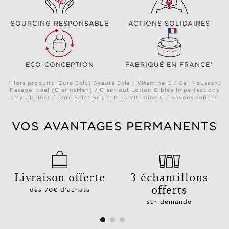
SOURCING RESPONSABLE
ACTIONS SOLIDAIRES
ECO-CONCEPTION
FABRIQUÉ EN FRANCE*
*Hors produits: Cure Eclat Beauté Eclair Vitamine C / Gel Moussant
Rasage Idéal (ClarinsMen) / Clear-out Lotion Ciblée Imperfections
(My Clarins) / Cure Eclat Bright Plus Vitamine C / Savons solides
VOS AVANTAGES PERMANENTS
Livraison offerte
3 échantillons
offerts
dès 70€ d'achats
sur demande