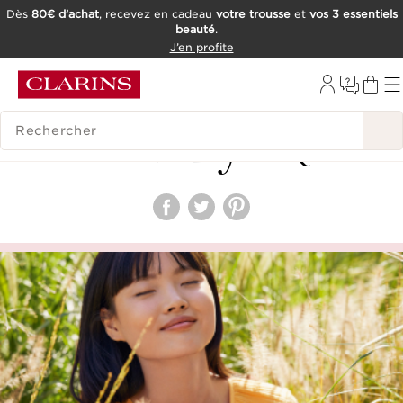
Dès
80€ d’achat
, recevez en cadeau
votre trousse
et
vos 3 essentiels
beauté
.
ALLER AU CONTENU
J’en profite
CONSULTER LE PIED DE PAGE
OUTIL D'ACCESSIBILITÉ
HISTORIQUE DES RECHERCHES
Beauty
FAQ