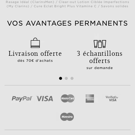
Rasage Idéal (ClarinsMen) / Clear-out Lotion Ciblée Imperfections
(My Clarins) / Cure Eclat Bright Plus Vitamine C / Savons solides
VOS AVANTAGES PERMANENTS
Livraison offerte
3 échantillons
offerts
dès 70€ d'achats
sur demande