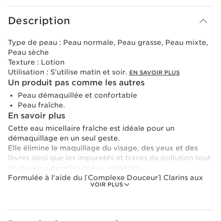
Description
Type de peau :
Peau normale, Peau grasse, Peau mixte,
Peau sèche
Texture :
Lotion
Utilisation :
S’utilise matin et soir.
EN SAVOIR PLUS
Un produit pas comme les autres
Peau démaquillée et confortable
Peau fraîche.
En savoir plus
Cette eau micellaire fraîche est idéale pour un
démaquillage en un seul geste.
Elle élimine le maquillage du visage, des yeux et des
lèvres ainsi que les impuretés et traces de pollution tout
en douceur pour les peaux sensibles.
Formulée à l'aide du [Complexe Douceur] Clarins aux
VOIR PLUS
extraits bio de gentiane jaune et de mélisse qui
contribuent à apaiser et adoucir la peau.
La fraicheur d'une eau, l'efficacité d'un démaquillant.