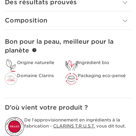
Des résultats prouvés
Pour son empreinte environnementale, Clarins repense
ce produit dans un flacon éco-conçu avec une capsule
Composition
allégée.
Innovation
[COMPLEXE DOUCEUR] Clarins
Bon pour la peau, meilleur pour la
ALLER AU CONTENU
Composé d’extraits bio de gentiane jaune et de mélisse
issus du Domaine Clarins, sélectionnés pour vous
planète
transmettre toute la fraicheur et la pureté des Alpes.
Il contribue à apaiser et adoucir la peau.
Origine naturelle
Ingrédient bio
Le plus Clarins
Texture acqueuse adaptée au visage, aux yeux et aux
Domaine Clarins
Packaging eco-pensé
lèvres.
D’où vient votre produit ?
De l'approvisionnement en ingrédients à la
fabrication -
CLARINS T.R.U.S.T.
vous dit tout.