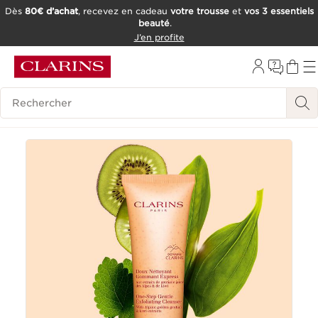
Dès
80€ d’achat
, recevez en cadeau
votre trousse
et
vos 3 essentiels
beauté
.
ALLER AU CONTENU
J’en profite
CONSULTER LE PIED DE PAGE
OUTIL D'ACCESSIBILITÉ
Historique des recherches