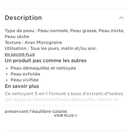
Description
Type de peau :
Peau normale, Peau grasse, Peau mixte,
Peau sèche
Texture :
Avec Micrograins
Utilisation :
Tous les jours, matin et/ou soir.
EN SAVOIR PLUS
Un produit pas comme les autres
Peau démaquillée et nettoyée
Peau exfoliée
Peau vivifiée
En savoir plus
Ce nettoyant 3-en-1 formulé à base d'extraits d'herbes
des Alpes du Domaine Clarins démaquille, nettoie et
exfolie tout type de peau en un seul geste tout en
préservant l'équilibre cutané.
VOIR PLUS
Formulée à base d'extraits bio de saponaire et de kiwi, il
laisse la peau nette, fraiche et éclatante.
Le [Complexe Douceur] Clarins aux extraits de gentiane