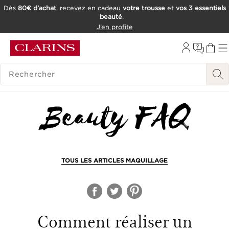
Dès
80€ d’achat
, recevez en cadeau
votre trousse
et
vos 3 essentiels
beauté
.
ALLER AU CONTENU
J’en profite
CONSULTER LE PIED DE PAGE
OUTIL D'ACCESSIBILITÉ
HISTORIQUE DES RECHERCHES
TOUS LES ARTICLES MAQUILLAGE
Comment réaliser un