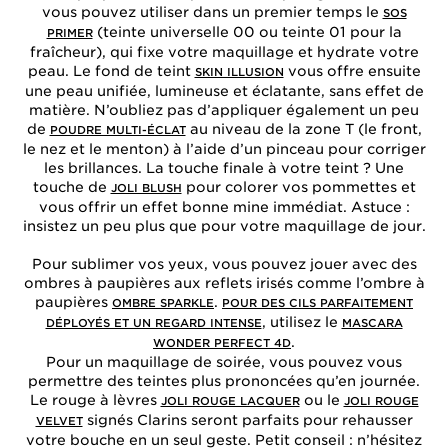
vous pouvez utiliser dans un premier temps le
SOS
(teinte universelle 00 ou teinte 01 pour la
PRIMER
fraîcheur), qui fixe votre maquillage et hydrate votre
peau. Le fond de teint
vous offre ensuite
SKIN ILLUSION
une peau unifiée, lumineuse et éclatante, sans effet de
matière. N’oubliez pas d’appliquer également un peu
de
au niveau de la zone T (le front,
POUDRE MULTI-ÉCLAT
le nez et le menton) à l’aide d’un pinceau pour corriger
les brillances. La touche finale à votre teint ? Une
touche de
pour colorer vos pommettes et
JOLI BLUSH
vous offrir un effet bonne mine immédiat. Astuce :
insistez un peu plus que pour votre maquillage de jour.
Pour sublimer vos yeux, vous pouvez jouer avec des
ombres à paupières aux reflets irisés comme l’ombre à
paupières
.
OMBRE SPARKLE
POUR DES CILS PARFAITEMENT
, utilisez le
DÉPLOYÉS ET UN REGARD INTENSE
MASCARA
.
WONDER PERFECT 4D
Pour un maquillage de soirée, vous pouvez vous
permettre des teintes plus prononcées qu’en journée.
Le rouge à lèvres
ou le
JOLI ROUGE LACQUER
JOLI ROUGE
signés Clarins seront parfaits pour rehausser
VELVET
votre bouche en un seul geste. Petit conseil : n’hésitez