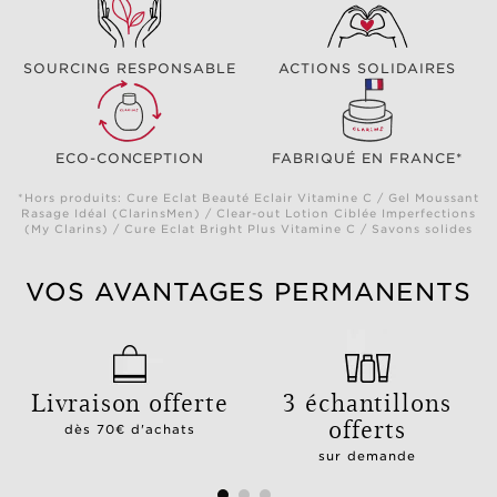
SOURCING RESPONSABLE
ACTIONS SOLIDAIRES
ECO-CONCEPTION
FABRIQUÉ EN FRANCE*
*Hors produits: Cure Eclat Beauté Eclair Vitamine C / Gel Moussant
Rasage Idéal (ClarinsMen) / Clear-out Lotion Ciblée Imperfections
(My Clarins) / Cure Eclat Bright Plus Vitamine C / Savons solides
VOS AVANTAGES PERMANENTS
Livraison offerte
3 échantillons
offerts
dès 70€ d'achats
sur demande