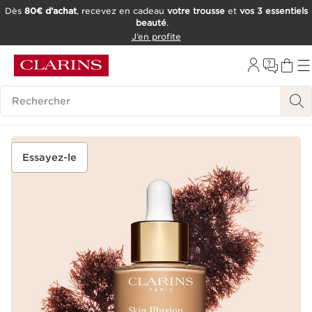
Dès
80€ d’achat
, recevez en cadeau
votre trousse
et
vos 3 essentiels
beauté
.
ALLER AU CONTENU
J’en profite
CONSULTER LE PIED DE PAGE
OUTIL D'ACCESSIBILITÉ
Historique des recherches
Essayez-le