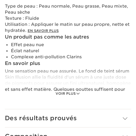
Type de peau :
Peau normale, Peau grasse, Peau mixte,
Peau sèche
Texture :
Fluide
Utilisation :
Appliquer le matin sur peau propre, nette et
hydratée.
EN SAVOIR PLUS
Un produit pas comme les autres
Effet peau nue
Éclat naturel
Complexe anti-pollution Clarins
En savoir plus
Une sensation peau nue assurée. Le fond de teint sérum
Skin Illusion allie la fluidité d'un sérum à une juste dose
de pigments pour assurer un fini ultranaturel, homogène
et sans effet matière. Quelques gouttes suffisent pour
VOIR PLUS
instantanément sublimer le teint. Le subtil dosage
d’huiles non grasses assure une sensation inédite sur la
peau. Résultat : un effet de fraîcheur immédiat et une
application parfaitement fluide. Un teint naturel et
Des résultats prouvés
rayonnant jour après jour.