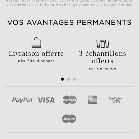
Rasage Idéal (ClarinsMen) / Clear-out Lotion Ciblée Imperfections
(My Clarins) / Cure Eclat Bright Plus Vitamine C / Savons solides
VOS AVANTAGES PERMANENTS
Livraison offerte
3 échantillons
offerts
dès 70€ d'achats
sur demande