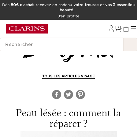
Dès
80€ d’achat
, recevez en cadeau
votre trousse
et
vos 3 essentiels
beauté
.
ALLER AU CONTENU
J’en profite
CONSULTER LE PIED DE PAGE
OUTIL D'ACCESSIBILITÉ
HISTORIQUE DES RECHERCHES
TOUS LES ARTICLES VISAGE
Peau lésée : comment la
réparer ?