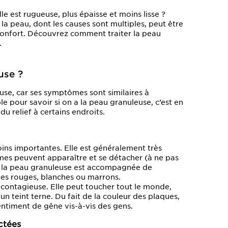
e est rugueuse, plus épaisse et moins lisse ?
la peau, dont les causes sont multiples, peut être
confort. Découvrez comment traiter la peau
.
use ?
euse, car ses symptômes sont similaires à
e pour savoir si on a la peau granuleuse, c’est en
u relief à certains endroits.
oins importantes. Elle est généralement très
mes peuvent apparaître et se détacher (à ne pas
s, la peau granuleuse est accompagnée de
ques rouges, blanches ou marrons.
 contagieuse. Elle peut toucher tout le monde,
n teint terne. Du fait de la couleur des plaques,
sentiment de gêne vis-à-vis des gens.
ectées