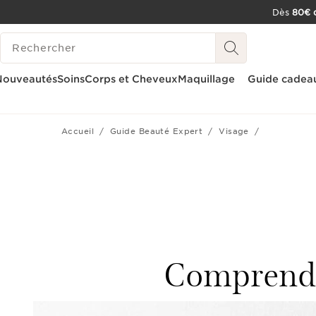
Dès
80€ d
ALLER AU CONTENU
HISTORIQUE DES RECHERCHES
CONSULTER LE PIED DE PAGE
OUTIL D'ACCESSIBILITÉ
Nouveautés
Soins
Corps et Cheveux
Maquillage
Guide cadea
Accueil
Guide Beauté Expert
Visage
Comprendre