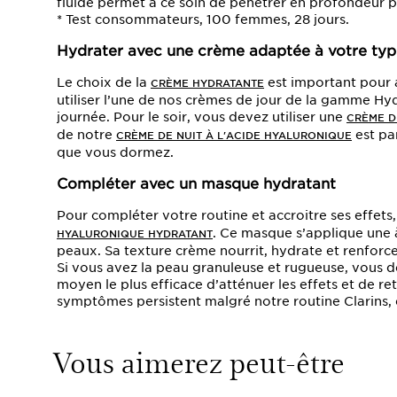
fluide permet à ce soin de pénétrer en profondeur 
* Test consommateurs, 100 femmes, 28 jours.
Hydrater avec une crème adaptée à votre ty
Le choix de la
est important pour 
CRÈME HYDRATANTE
utiliser l’une de nos crèmes de jour de la gamme Hydr
journée. Pour le soir, vous devez utiliser une
CRÈME D
de notre
est pa
CRÈME DE NUIT À L'ACIDE HYALURONIQUE
que vous dormez.
Compléter avec un masque hydratant
Pour compléter votre routine et accroitre ses effets
. Ce masque s’applique une 
HYALURONIQUE HYDRATANT
peaux. Sa texture crème nourrit, hydrate et renforc
Si vous avez la peau granuleuse et rugueuse, vous de
moyen le plus efficace d’atténuer les effets et de ret
symptômes persistent malgré notre routine Clarins,
Vous aimerez peut-être