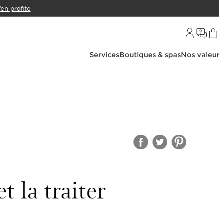
’en profite
Services
Boutiques & spas
Nos valeu
 la traiter