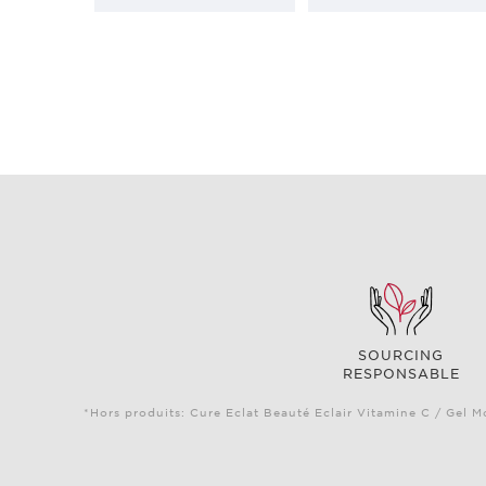
SOURCING
RESPONSABLE
*Hors produits: Cure Eclat Beauté Eclair Vitamine C / Gel M