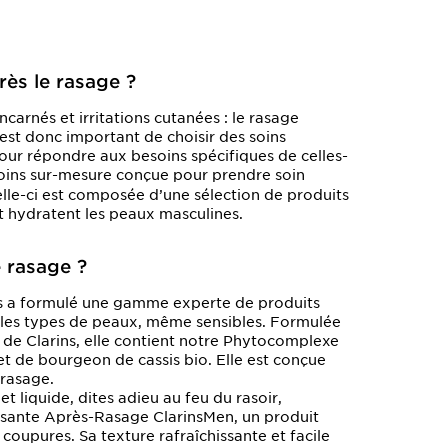
rès le rasage ?
carnés et irritations cutanées : le rasage
st donc important de choisir des soins
our répondre aux besoins spécifiques de celles-
ins sur-mesure conçue pour prendre soin
elle-ci est composée d’une sélection de produits
t hydratent les peaux masculines.
e rasage ?
ins a formulé une gamme experte de produits
les types de peaux, même sensibles. Formulée
s de Clarins, elle contient notre Phytocomplexe
t de bourgeon de cassis bio. Elle est conçue
 rasage.
t liquide, dites adieu au feu du rasoir,
isante Après-Rasage ClarinsMen
, un produit
 coupures. Sa texture rafraîchissante et facile