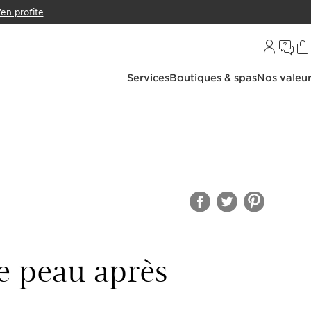
’en profite
Services
Boutiques & spas
Nos valeu
e peau après