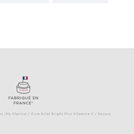
FABRIQUÉ EN
FRANCE*
ns (My Clarins) / Cure Eclat Bright Plus Vitamine C / Savons