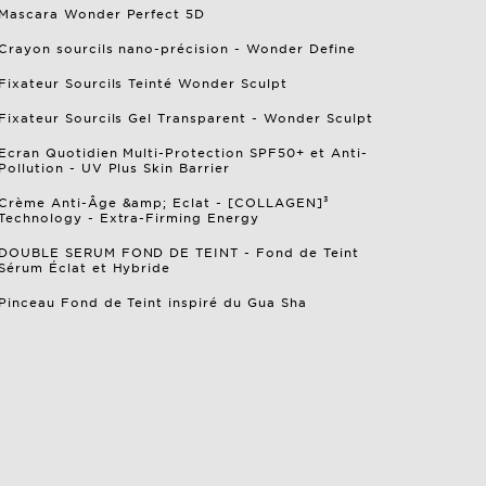
Mascara Wonder Perfect 5D
Crayon sourcils nano-précision - Wonder Define
Fixateur Sourcils Teinté Wonder Sculpt
Fixateur Sourcils Gel Transparent - Wonder Sculpt
Ecran Quotidien Multi-Protection SPF50+ et Anti-
Pollution - UV Plus Skin Barrier
Crème Anti-Âge &amp; Eclat - [COLLAGEN]³
Technology - Extra-Firming Energy
DOUBLE SERUM FOND DE TEINT - Fond de Teint
Sérum Éclat et Hybride
Pinceau Fond de Teint inspiré du Gua Sha