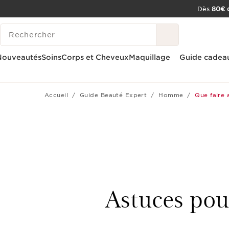
Dès
80€ d
ALLER AU CONTENU
HISTORIQUE DES RECHERCHES
CONSULTER LE PIED DE PAGE
OUTIL D'ACCESSIBILITÉ
Nouveautés
Soins
Corps et Cheveux
Maquillage
Guide cadea
Accueil
Guide Beauté Expert
Homme
Que faire 
Astuces pou