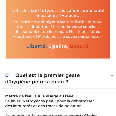
Loin des stéréotypes, les canons de beauté
masculine évoluent.
Les barbiers ont pignon sur rue. Barbe et bouc
poussent partout ! Les hommes se soucient
de leur look et de leur peau. Messieurs, faites-
vous beaux ! Mesdames, ne soyez pas jalouses !
Liberté,
Égalité,
Beauté.
01
Quel est le premier geste
d’hygiène pour
la peau ?
Mettre de l’eau sur le visage au réveil !
Se laver. Nettoyer sa peau pour la débarrasser
des impuretés et des traces de pollution.
Au quotidien, la gamme de soins experts Clarins