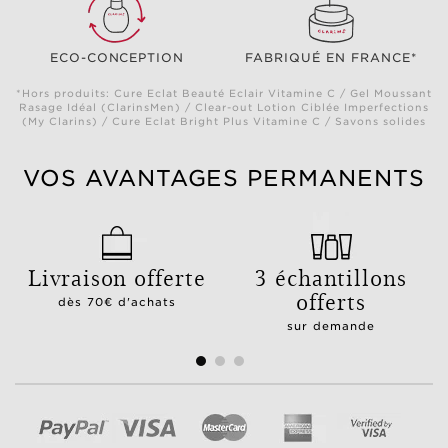
ECO-CONCEPTION
FABRIQUÉ EN FRANCE*
*Hors produits: Cure Eclat Beauté Eclair Vitamine C / Gel Moussant
Rasage Idéal (ClarinsMen) / Clear-out Lotion Ciblée Imperfections
(My Clarins) / Cure Eclat Bright Plus Vitamine C / Savons solides
VOS AVANTAGES PERMANENTS
Livraison offerte
3 échantillons
offerts
dès 70€ d'achats
sur demande