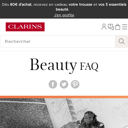
Dès
80€ d’achat
, recevez en cadeau
votre trousse
et
vos 3 essentiels
beauté
.
ALLER AU CONTENU
J’en profite
CONSULTER LE PIED DE PAGE
OUTIL D'ACCESSIBILITÉ
HISTORIQUE DES RECHERCHES
Beauty
FAQ