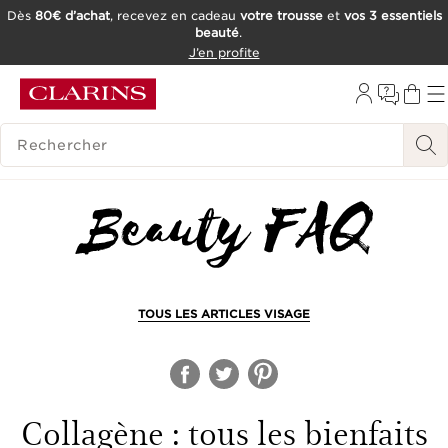
Dès
80€ d’achat
, recevez en cadeau
votre trousse
et
vos 3 essentiels
beauté
.
ALLER AU CONTENU
J’en profite
CONSULTER LE PIED DE PAGE
OUTIL D'ACCESSIBILITÉ
HISTORIQUE DES RECHERCHES
TOUS LES ARTICLES VISAGE
Collagène : tous les bienfaits