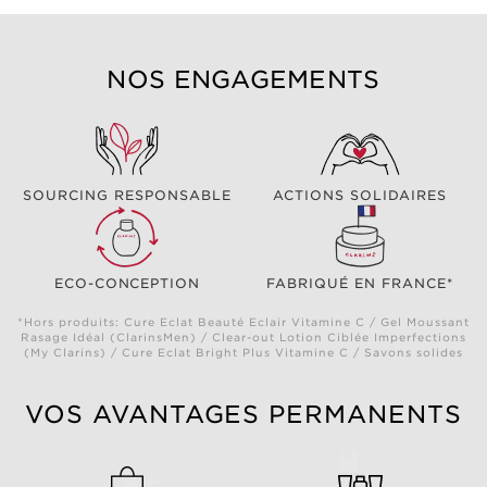
NOS ENGAGEMENTS
SOURCING RESPONSABLE
ACTIONS SOLIDAIRES
ECO-CONCEPTION
FABRIQUÉ EN FRANCE*
*Hors produits: Cure Eclat Beauté Eclair Vitamine C / Gel Moussant
Rasage Idéal (ClarinsMen) / Clear-out Lotion Ciblée Imperfections
(My Clarins) / Cure Eclat Bright Plus Vitamine C / Savons solides
VOS AVANTAGES PERMANENTS