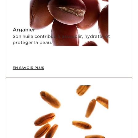
vieillis, mesure de la quantité de collagène de bonne
qualité bien structuré.
****Comparaison entre 3 pots extra-firming complets et
1 pot complet rechargé 2 fois. Basé sur un score unique,
Arganier
calculé à partir d’une analyse de cycle de vie.
Son huile contribue à assouplir, hydrater et
PROLONGER L’EXPERIENCE SPA
protéger la peau.
Découvrez le Soin Expert Jeunesse qui s’adapte à tous
les besoins de votre peau.
Il réduit visiblement les premières rides et celles qui sont
installées. Votre peau est plus ferme, plus tonique
EN SAVOIR PLUS
et éclatante.
Innovation
La gamme Extra-Firming possède une technologie
exclusive pour aider à augmenter le capital collagène de
la peau* [COLLAGEN]³ TECHNOLOGY.
Le capital collagène de la peau est augmenté de 53%.*
*Test ex vivo sur explants photo vieillis, mesure de la
quantité de collagène de bonne qualité bien structuré.
Le plus Clarins
Le collagène est la protéine clé de la jeunesse et de la