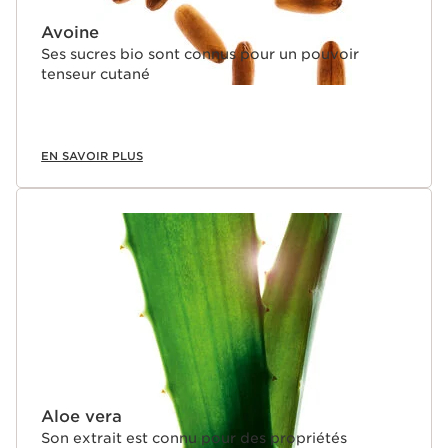
fermeté de la peau. Ses réserves diminuent dès l'âge de
25 ans. Fort de plus de 45 ans d'expertise fermeté, la
Avoine
Recherche Clarins apporte une réponse exclusive : lutter
Ses sucres bio sont connus pour un pouvoir
contre les signes visibles de la perte de collagène sur la
tenseur cutané
peau et retrouver une peau plus ferme. Grâce à une
toute nouvelle approche, la Recherche Clarins a trouvé
comment agir sur le collagène pour préserver et re-
booster la jeunesse de la peau en ciblant à la fois sa
EN SAVOIR PLUS
qualité, sa quantité et sa structure. Une réponse inédite
et exceptionnelle pour augmenter le capital collagène
de la peau. C’est la promesse d’une peau ferme et
repulpée, de contours du visage plus définis.
Aloe vera
Son extrait est connu pour des propriétés