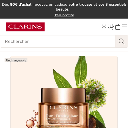
Dès
80€ d’achat
, recevez en cadeau
votre trousse
et
vos 3 essentiels
beauté
.
ALLER AU CONTENU
J’en profite
CONSULTER LE PIED DE PAGE
OUTIL D'ACCESSIBILITÉ
Historique des recherches
Rechargeable