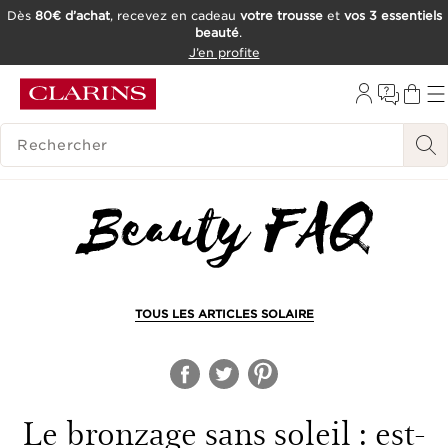
Dès
80€ d’achat
, recevez en cadeau
votre trousse
et
vos 3 essentiels
beauté
.
ALLER AU CONTENU
J’en profite
CONSULTER LE PIED DE PAGE
OUTIL D'ACCESSIBILITÉ
HISTORIQUE DES RECHERCHES
TOUS LES ARTICLES SOLAIRE
Le bronzage sans soleil : est-