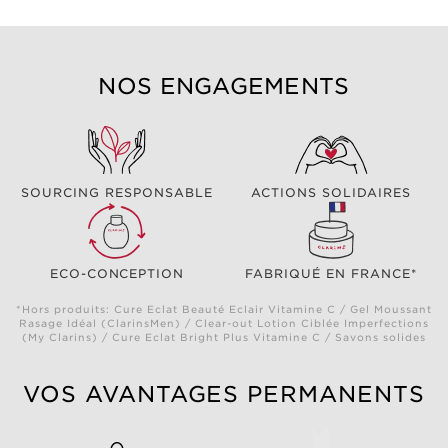
NOS ENGAGEMENTS
SOURCING RESPONSABLE
ACTIONS SOLIDAIRES
ECO-CONCEPTION
FABRIQUÉ EN FRANCE*
*Hors produits: Cure Eclat Beauté Eclair Vitamine C / Gel Moussant
Rasage Idéal (ClarinsMen) / Clear-out Lotion Ciblée Imperfections
(My Clarins) / Cure Eclat Bright Plus Vitamine C / Savons solides
VOS AVANTAGES PERMANENTS