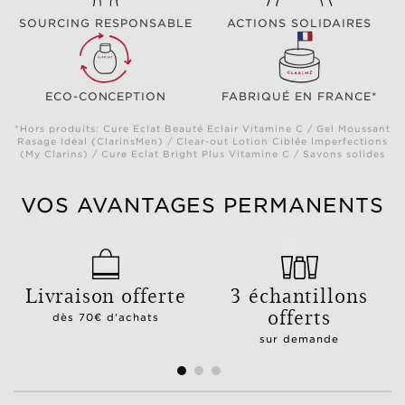
SOURCING RESPONSABLE
ACTIONS SOLIDAIRES
ECO-CONCEPTION
FABRIQUÉ EN FRANCE*
*Hors produits: Cure Eclat Beauté Eclair Vitamine C / Gel Moussant
Rasage Idéal (ClarinsMen) / Clear-out Lotion Ciblée Imperfections
(My Clarins) / Cure Eclat Bright Plus Vitamine C / Savons solides
VOS AVANTAGES PERMANENTS
Livraison offerte
3 échantillons
offerts
dès 70€ d'achats
sur demande