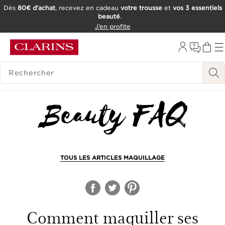
Dès
80€ d’achat
, recevez en cadeau
votre trousse
et
vos 3 essentiels
beauté
.
ALLER AU CONTENU
J’en profite
CONSULTER LE PIED DE PAGE
OUTIL D'ACCESSIBILITÉ
HISTORIQUE DES RECHERCHES
TOUS LES ARTICLES MAQUILLAGE
Comment maquiller ses