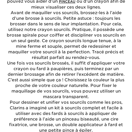
pouvez vous aider d’un
ou d’un crayon afin de
PINCEAU
mieux visualiser ces deux lignes.
Avant de maquiller vos sourcils, brossez-les à l’aide
d’une brosse à sourcils. Petite astuce : toujours les
brosser dans le sens de leur implantation. Pour cela,
utilisez notre
crayon sourcils
. Pratique, il possède une
brosse spirale pour coiffer et discipliner vos sourcils en
un seul geste. Ce crayon sourcils longue tenue, à la
mine ferme et souple, permet de redessiner et
maquiller votre sourcil à la perfection. Tracé précis et
résultat parfait au rendez-vous.
Une fois vos sourcils brossés, il suffit d’appliquer votre
crayon ou fard à paupières, puis terminez par un
dernier brossage afin de retirer l’excédent de matière.
C’est aussi simple que ça ! Choisissez la couleur la plus
proche de votre couleur naturelle. Pour fixer le
maquillage de vos sourcils, vous pouvez utiliser un
mascara transparent.
Pour dessiner et unifier vos sourcils comme les pros,
Clarins a imaginé un
kit à sourcils
complet et facile à
utiliser avec des fards à sourcils à appliquer de
préférence à l’aide un pinceau biseauté, une cire
fixatrice, une brosse, un double applicateur à fard et
une petite pince à épiler.