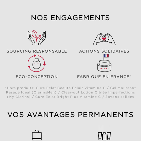
NOS ENGAGEMENTS
SOURCING RESPONSABLE
ACTIONS SOLIDAIRES
ECO-CONCEPTION
FABRIQUÉ EN FRANCE*
*Hors produits: Cure Eclat Beauté Eclair Vitamine C / Gel Moussant
Rasage Idéal (ClarinsMen) / Clear-out Lotion Ciblée Imperfections
(My Clarins) / Cure Eclat Bright Plus Vitamine C / Savons solides
VOS AVANTAGES PERMANENTS