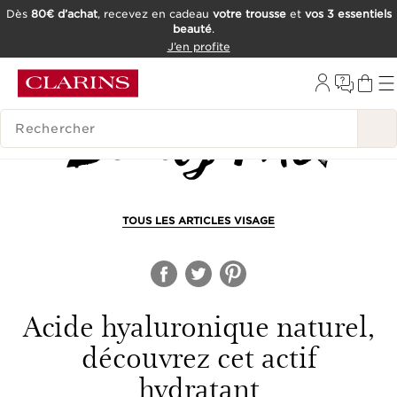
Dès
80€ d’achat
, recevez en cadeau
votre trousse
et
vos 3 essentiels
beauté
.
ALLER AU CONTENU
J’en profite
CONSULTER LE PIED DE PAGE
OUTIL D'ACCESSIBILITÉ
HISTORIQUE DES RECHERCHES
TOUS LES ARTICLES VISAGE
Acide hyaluronique naturel,
découvrez cet actif
hydratant