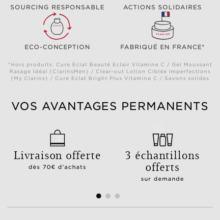
SOURCING RESPONSABLE
ACTIONS SOLIDAIRES
ECO-CONCEPTION
FABRIQUÉ EN FRANCE*
*Hors produits: Cure Eclat Beauté Eclair Vitamine C / Gel Moussant
Rasage Idéal (ClarinsMen) / Clear-out Lotion Ciblée Imperfections
(My Clarins) / Cure Eclat Bright Plus Vitamine C / Savons solides
VOS AVANTAGES PERMANENTS
Livraison offerte
3 échantillons
offerts
dès 70€ d'achats
sur demande