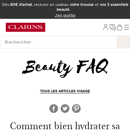
Dès
80€ d’achat
, recevez en cadeau
votre trousse
et
vos 3 essentiels
beauté
.
ALLER AU CONTENU
J’en profite
CONSULTER LE PIED DE PAGE
OUTIL D'ACCESSIBILITÉ
HISTORIQUE DES RECHERCHES
TOUS LES ARTICLES VISAGE
Comment bien hydrater sa